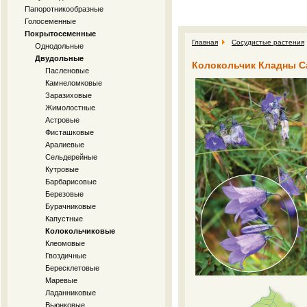
Папоротникообразные
Голосеменные
Покрытосеменные
Главная
Сосудистые растения
Однодольные
Двудольные
Колокольчик Кладны Ca
Пасленовые
Камнеломковые
Заразиховые
Жимолостные
Астровые
Фисташковые
Аралиевые
Сельдерейные
Кутровые
Барбарисовые
Березовые
Бурачниковые
Капустные
Колокольчиковые
Клеомовые
Гвоздичные
Бересклетовые
Маревые
Ладанниковые
Вьюнковые