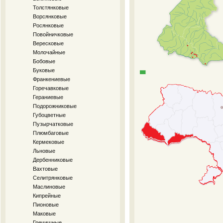
Толстянковые
Ворсянковые
Росянковые
Повойничковые
Вересковые
Молочайные
Бобовые
Буковые
Франкениевые
Горечавковые
Гераниевые
Подорожниковые
Губоцветные
Пузырчатковые
Плюмбаговые
Кермековые
Льновые
Дербенниковые
Вахтовые
Селитрянковые
Маслиновые
Кипрейные
Пионовые
Маковые
Гречишные