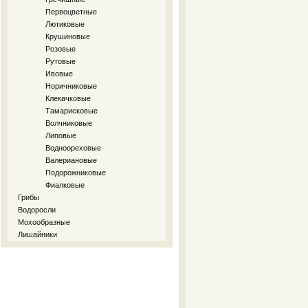
Первоцветные
Лютиковые
Крушиновые
Розовые
Рутовые
Ивовые
Норичниковые
Клекачковые
Тамарисковые
Волчниковые
Липовые
Водноореховые
Валериановые
Подорожниковые
Фиалковые
Грибы
Водоросли
Мохообразные
Лишайники