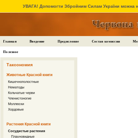
УВАГА! Допомогти Збройним Силам України можна на
Главная
Введение
Предисловие
Состав комиссии
Ме
Полезное
Таксономия
Животные Красной книги
Кишечнополостные
Нематоды
Кольчатые черви
Членистоногие
Моллюски
Хордовые
Растения Красной книги
Сосудистые растения
Плауновидные