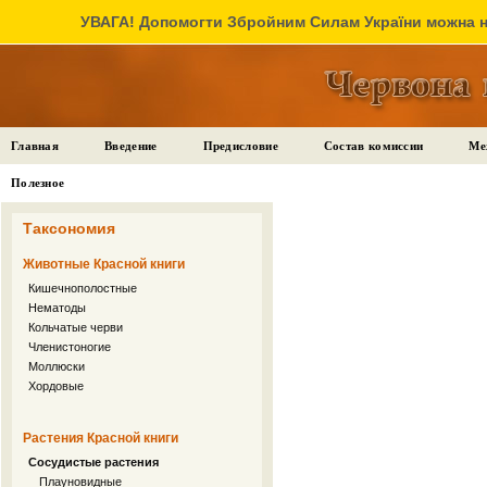
УВАГА! Допомогти Збройним Силам України можна на
Главная
Введение
Предисловие
Состав комиссии
Ме
Полезное
Таксономия
Животные Красной книги
Кишечнополостные
Нематоды
Кольчатые черви
Членистоногие
Моллюски
Хордовые
Растения Красной книги
Сосудистые растения
Плауновидные