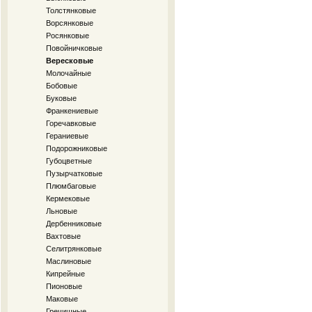
Толстянковые
Ворсянковые
Росянковые
Повойничковые
Вересковые
Молочайные
Бобовые
Буковые
Франкениевые
Горечавковые
Гераниевые
Подорожниковые
Губоцветные
Пузырчатковые
Плюмбаговые
Кермековые
Льновые
Дербенниковые
Вахтовые
Селитрянковые
Маслиновые
Кипрейные
Пионовые
Маковые
Гречишные