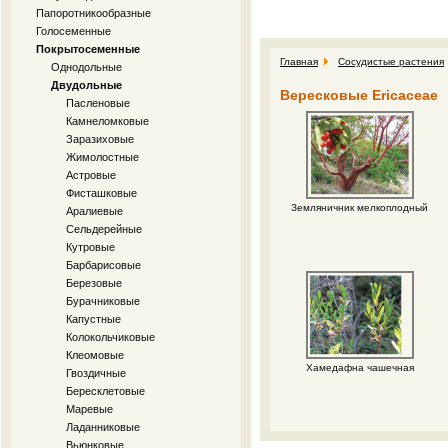
Папоротникообразные
Голосеменные
Покрытосеменные
Главная
Сосудистые растения
Однодольные
Двудольные
Вересковые Ericaceae
Пасленовые
Камнеломковые
Заразиховые
Жимолостные
Астровые
Фисташковые
Земляничник мелкоплодный
Аралиевые
Сельдерейные
Кутровые
Барбарисовые
Березовые
Бурачниковые
Капустные
Колокольчиковые
Клеомовые
Хамедафна чашечная
Гвоздичные
Бересклетовые
Маревые
Ладанниковые
Вьюнковые