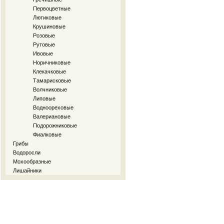
Первоцветные
Лютиковые
Крушиновые
Розовые
Рутовые
Ивовые
Норичниковые
Клекачковые
Тамарисковые
Волчниковые
Липовые
Водноореховые
Валериановые
Подорожниковые
Фиалковые
Грибы
Водоросли
Мохообразные
Лишайники