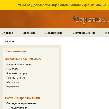
УВАГА! Допомогти Збройним Силам України можна на
Главная
Введение
Предисловие
Состав комиссии
Ме
Полезное
Таксономия
Животные Красной книги
Кишечнополостные
Нематоды
Кольчатые черви
Членистоногие
Моллюски
Хордовые
Растения Красной книги
Сосудистые растения
Плауновидные