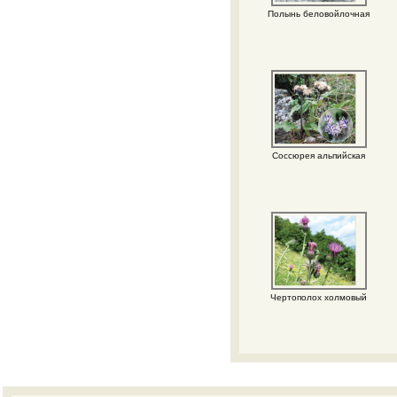
Полынь беловойлочная
Соссюрея альпийская
Чертополох холмовый