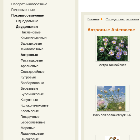
Папоротникообразные
Голосеменные
Покрытосеменные
Главная
Сосудистые растения
Однодольные
Двудольные
Астровые Asteraceae
Пасленовые
Камнеломковые
Заразиховые
Жимолостные
Астровые
Фисташковые
Астра альпийская
Аралиевые
Сельдерейные
Кутровые
Барбарисовые
Березовые
Бурачниковые
Капустные
Колокольчиковые
Клеомовые
Василек беложемчужный
Гвоздичные
Бересклетовые
Маревые
Ладанниковые
Вьюнковые