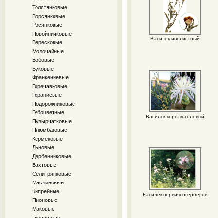
Толстянковые
Ворсянковые
Росянковые
Повойничковые
Василёк иволистный
Вересковые
Молочайные
Бобовые
Буковые
Франкениевые
Горечавковые
Гераниевые
Подорожниковые
Губоцветные
Василёк короткоголовый
Пузырчатковые
Плюмбаговые
Кермековые
Льновые
Дербенниковые
Вахтовые
Селитрянковые
Маслиновые
Кипрейные
Василёк первичногерберов
Пионовые
Маковые
Гречишные