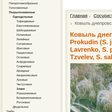
Папоротникообразные
Голосеменные
Покрытосеменные
Главная
Сосудис
Однодольные
Тофилдиевые
Ковыль днепровс
Ежеголовниковые
Шейхцериевые
Ковыль днепр
Нолиновые
Лилейные
Prokudin (S. 
Ситниковые
Lavrenko, S. 
Ирисовые
Гиацинтовые
Tzvelev, S. sa
Осоковые
Асфоделовые
Спаржевые
Ароидные
Амариллисовые
Луковые
Частуховые
Злаки
Ятрышниковые
Безвременниковые
Рогозовые
Двудольные
Грибы