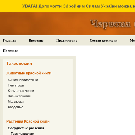
УВАГА! Допомогти Збройним Силам України можна на
Главная
Введение
Предисловие
Состав комиссии
Ме
Полезное
Таксономия
Животные Красной книги
Кишечнополостные
Нематоды
Кольчатые черви
Членистоногие
Моллюски
Хордовые
Растения Красной книги
Сосудистые растения
Плауновидные