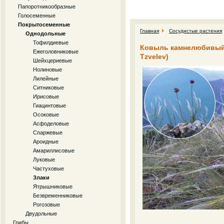
Папоротникообразные
Голосеменные
Покрытосеменные
Главная
Сосудистые растения
Однодольные
Тофилдиевые
Ковыль камнелюбивый Stip
Ежеголовниковые
Tzvelev)
Шейхцериевые
Нолиновые
Лилейные
Ситниковые
Ирисовые
Гиацинтовые
Осоковые
Асфоделовые
Спаржевые
Ароидные
Амариллисовые
Луковые
Частуховые
Злаки
Ятрышниковые
Безвременниковые
Рогозовые
Двудольные
Грибы