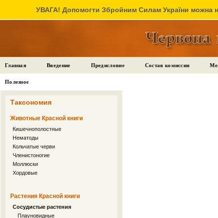
УВАГА! Допомогти Збройним Силам України можна на
Главная
Введение
Предисловие
Состав комиссии
Ме
Полезное
Таксономия
Животные Красной книги
Кишечнополостные
Нематоды
Кольчатые черви
Членистоногие
Моллюски
Хордовые
Растения Красной книги
Сосудистые растения
Плауновидные