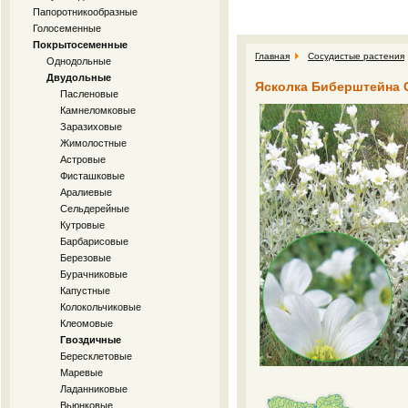
Папоротникообразные
Голосеменные
Покрытосеменные
Главная
Сосудистые растения
Однодольные
Двудольные
Ясколка Биберштейна Ce
Пасленовые
Камнеломковые
Заразиховые
Жимолостные
Астровые
Фисташковые
Аралиевые
Сельдерейные
Кутровые
Барбарисовые
Березовые
Бурачниковые
Капустные
Колокольчиковые
Клеомовые
Гвоздичные
Бересклетовые
Маревые
Ладанниковые
Вьюнковые