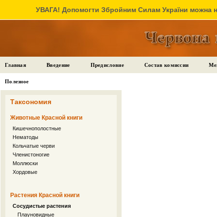
УВАГА! Допомогти Збройним Силам України можна на
Главная
Введение
Предисловие
Состав комиссии
Ме
Полезное
Таксономия
Животные Красной книги
Кишечнополостные
Нематоды
Кольчатые черви
Членистоногие
Моллюски
Хордовые
Растения Красной книги
Сосудистые растения
Плауновидные