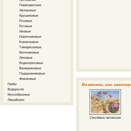
Первоцветные
Лютиковые
Крушиновые
Розовые
Рутовые
Ивовые
Норичниковые
Клекачковые
Тамарисковые
Волчниковые
Липовые
Водноореховые
Валериановые
Подорожниковые
Фиалковые
Грибы
Возможно, вас заинтер
Водоросли
Мохообразные
Лишайники
Смолёвка литовская