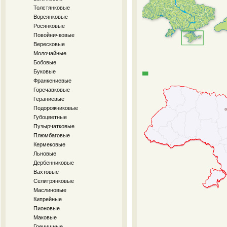
Толстянковые
Ворсянковые
Росянковые
Повойничковые
Вересковые
Молочайные
Бобовые
Буковые
Франкениевые
Горечавковые
Гераниевые
Подорожниковые
Губоцветные
Пузырчатковые
Плюмбаговые
Кермековые
Льновые
Дербенниковые
Вахтовые
Селитрянковые
Маслиновые
Кипрейные
Пионовые
Маковые
Гречишные