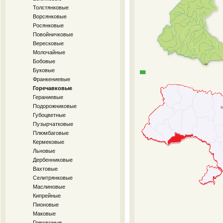
Толстянковые
Ворсянковые
Росянковые
Повойничковые
Вересковые
Молочайные
Бобовые
Буковые
Франкениевые
Горечавковые
Гераниевые
Подорожниковые
Губоцветные
Пузырчатковые
Плюмбаговые
Кермековые
Льновые
Дербенниковые
Вахтовые
Селитрянковые
Маслиновые
Кипрейные
Пионовые
Маковые
Гречишные