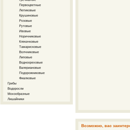
Первоцветные
Лютиковые
Крушиновые
Розовые
Рутовые
Ивовые
Норичниковые
Клекачковые
Тамарисковые
Волчниковые
Липовые
Водноореховые
Валериановые
Подорожниковые
Фиалковые
Грибы
Водоросли
Мохообразные
Лишайники
Возможно, вас заинтер