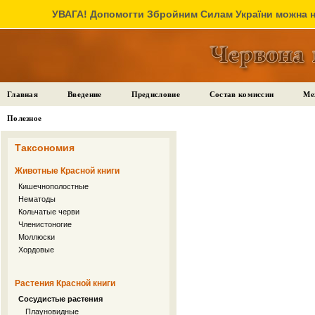
УВАГА! Допомогти Збройним Силам України можна на
Главная
Введение
Предисловие
Состав комиссии
Ме
Полезное
Таксономия
Животные Красной книги
Кишечнополостные
Нематоды
Кольчатые черви
Членистоногие
Моллюски
Хордовые
Растения Красной книги
Сосудистые растения
Плауновидные