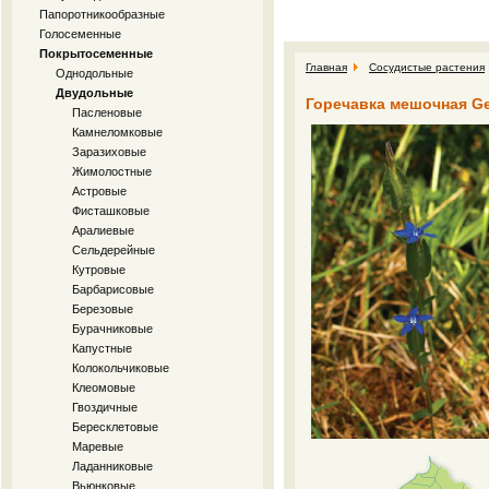
Папоротникообразные
Голосеменные
Покрытосеменные
Главная
Сосудистые растения
Однодольные
Двудольные
Горечавка мешочная Gen
Пасленовые
Камнеломковые
Заразиховые
Жимолостные
Астровые
Фисташковые
Аралиевые
Сельдерейные
Кутровые
Барбарисовые
Березовые
Бурачниковые
Капустные
Колокольчиковые
Клеомовые
Гвоздичные
Бересклетовые
Маревые
Ладанниковые
Вьюнковые