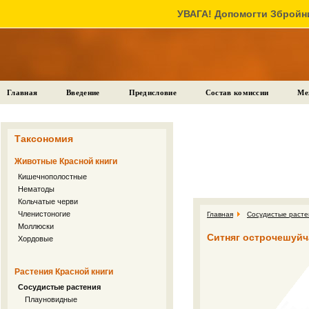
УВАГА! Допомогти Збройни
Главная
Введение
Предисловие
Состав комиссии
Ме
Таксономия
Животные Красной книги
Кишечнополостные
Нематоды
Кольчатые черви
Членистоногие
Главная
Сосудистые расте
Моллюски
Ситняг острочешуйчат
Хордовые
Растения Красной книги
Сосудистые растения
Плауновидные