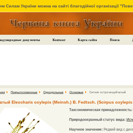
м Силам України можна на сайті благодійної організації "Пов
ждународные документы
Контакт
Карта сайта
Поиск
ния
Покрытосеменные
Однодольные
Осоковые
Ситняг острочешуйчатый
ый Eleocharis oxylepis (Meinsh.) B. Fedtsch. (Scirpus oxylepis
Таксономическая принадлежность
Природоохранный статус вида:
Исч
Научное значение:
Редкий вид с ди