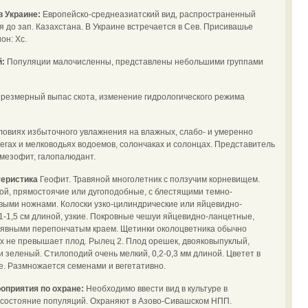
в Украине:
Европейско-среднеазиатский вид, распространенный
 до зап. Казахстана. В Украине встречается в Сев. Присивашье
он: Хс.
й:
Популяции малочисленны, представлены небольшими группами
резмерный выпас скота, изменение гидрологического режима
словиях избыточного увлажнения на влажных, слабо- и умеренно
егах и мелководьях водоемов, солончаках и солонцах. Представитель
омезофит, галопалюдант.
теристика
Геофит. Травяной многолетник с ползучим корневищем.
ой, прямостоячие или дугоподобные, с блестящими темно-
выми ножнами. Колоски узко-цилиндрические или яйцевидно-
1-1,5 см длиной, узкие. Покровные чешуи яйцевидно-ланцетные,
е явными перепончатым краем. Щетинки околоцветника обычно
рых не превышает плод. Рылец 2. Плод орешек, двояковыпуклый,
 зеленый. Стилоподий очень мелкий, 0,2-0,3 мм длиной. Цветет в
е. Размножается семенами и вегетативно.
оприятия по охране:
Необходимо ввести вид в культуре в
ь состояние популяций. Охраняют в Азово-Сивашском НПП.