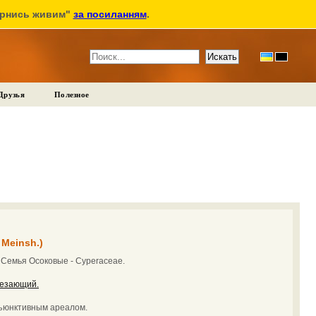
ернись живим"
за посиланням
.
Друзья
Полезное
 Meinsh.)
:
Семья Осоковые - Cyperaceae.
езающий.
зъюнктивным ареалом.