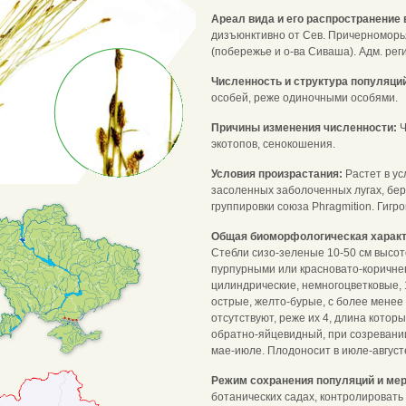
Ареал вида и его распространение 
дизъюнктивно от Сев. Причерноморья
(побережье и о-ва Сиваша). Адм. реги
Численность и структура популяци
особей, реже одиночными особями.
Причины изменения численности:
Ч
экотопов, сенокошения.
Условия произрастания:
Растет в у
засоленных заболоченных лугах, бер
группировки союза Phragmition. Гигр
Общая биоморфологическая харак
Стебли сизо-зеленые 10-50 см высот
пурпурными или красновато-коричне
цилиндрические, немногоцветковые, 
острые, желто-бурые, с более мене
отсутствуют, реже их 4, длина кото
обратно-яйцевидный, при созревании
мае-июле. Плодоносит в июле-август
Режим сохранения популяций и мер
ботанических садах, контролироват