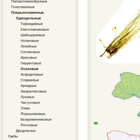
Папоротникообразные
Голосеменные
Покрытосеменные
Однодольные
Тофилдиевые
Ежеголовниковые
Шейхцериевые
Нолиновые
Лилейные
Ситниковые
Ирисовые
Гиацинтовые
Осоковые
Асфоделовые
Спаржевые
Ароидные
Амариллисовые
Луковые
Частуховые
Злаки
Ятрышниковые
Безвременниковые
Рогозовые
Двудольные
Грибы