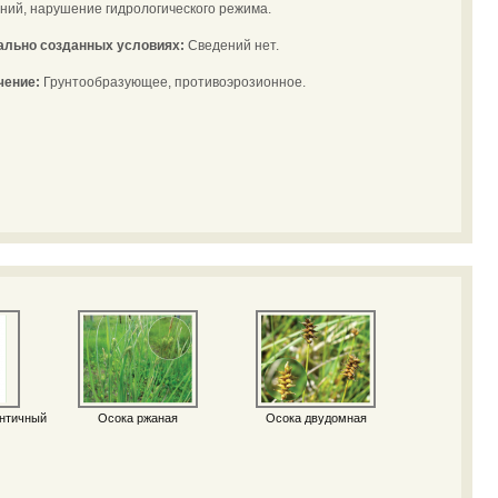
ий, нарушение гидрологического режима.
иально созданных условиях:
Сведений нет.
чение:
Грунтообразующее, противоэрозионное.
нтичный
Осока ржаная
Осока двудомная