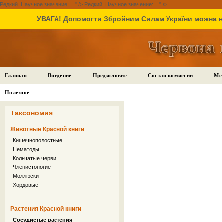
Редкий. Научное значение: ..." />
Редкий. Научное значение: ..." />
УВАГА! Допомогти Збройним Силам України можна на
Главная
Введение
Предисловие
Состав комиссии
Ме
Полезное
Таксономия
Животные Красной книги
Кишечнополостные
Нематоды
Кольчатые черви
Членистоногие
Моллюски
Хордовые
Растения Красной книги
Сосудистые растения