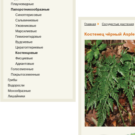
Плауновидные
Папоротникообразные
Синоптерисовые
Сальвиниевые
Главная
Сосудистые растения
Ужовниковые
Марсилиевые
Костенец чёрный Asple
Гемионитидовые
Вудсиевые
Цератоптериевые
Костенцовые
Фисциевые
Адиантовые
Голосеменные
Покрытосеменные
Грибы
Водоросли
Мохообразные
Лишайники