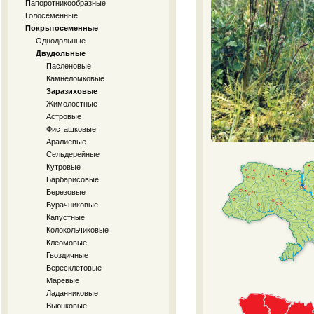
Папоротникообразные
Голосеменные
Покрытосеменные
Однодольные
Двудольные
Пасленовые
Камнеломковые
Заразиховые
Жимолостные
Астровые
Фисташковые
Аралиевые
Сельдерейные
Кутровые
Барбарисовые
Березовые
Бурачниковые
Капустные
Колокольчиковые
Клеомовые
Гвоздичные
Бересклетовые
Маревые
Ладанниковые
Вьюнковые