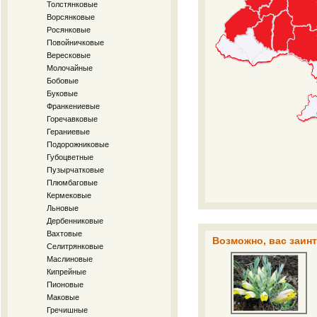
Толстянковые
Ворсянковые
Росянковые
Повойничковые
Вересковые
Молочайные
Бобовые
Буковые
Франкениевые
Горечавковые
Гераниевые
Подорожниковые
Губоцветные
Пузырчатковые
Плюмбаговые
Кермековые
Льновые
Дербенниковые
Вахтовые
Возможно, вас заинт
Селитрянковые
Маслиновые
Кипрейные
Пионовые
Маковые
Гречишные