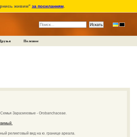
ернись живим"
за посиланням
.
Друзья
Полезное
:
Семья Заразиховые - Orobanchaceae.
звимый.
ный реликтовый вид на ю. границе ареала.