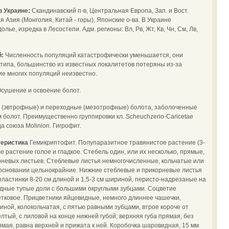
в Украине:
Скандинавский п-в, Центральная Европа, Зап. и Вост.
 Азия (Монголия, Китай - горы), Японские о-ва. В Украине
лье, изредка в Лесостепи. Адм. регионы: Вл, Рв, Жт, Кв, Чн, См, Лв,
й:
Численность популяций катастрофически уменьшается, они
типа, большинство из известных локалитетов потеряны из-за
ие многих популяций неизвестно.
сушение и освоение болот.
(эвтрофные) и переходные (мезотрофные) болота, заболоченные
ям болот. Преимущественно группировки кл. Scheuchzerio-Caricetae
гда союза Molinion. Гигрофит.
теристика
Гемикриптофит. Полупаразитное травянистое растение (3-
е растение голое и гладкое. Стебель один, или их несколько, прямые,
орневых листьев. Стеблевые листья немногочисленные, кольчатые или
 основании цельнокрайние. Нижние стеблевые и прикорневые листья
пластинки 8-20 см длиной и 1,5-3 см шириной, перисто-надрезаные на
дные тупые доли с большими округлыми зубцами. Соцветие
етковое. Прицветники яйцевидные, немного длиннее чашечки,
иной, колокольчатая, с пятью равными зубцами, втрое короче от
елтый, с лиловой на конце нижней губой; верхняя губа прямая, без
рямая, равна верхней и прижата к ней. Коробочка шаровидная, 15 мм