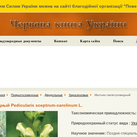
м Силам України можна на сайті благодійної організації "Пов
ждународные документы
Контакт
Карта сайта
Поиск
ния
Покрытосеменные
Двудольные
Заразиховые
Мытник скипетровидный
ый Pedicularis sceptrum-carolinum L.
Таксономическая принадлежность
Природоохранный статус вида :
Уя
Научное значение:
Поздне-гляциаль