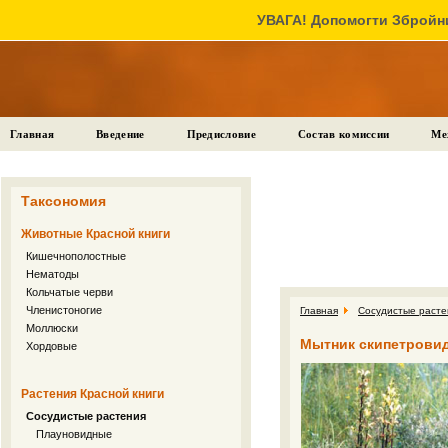
УВАГА! Допомогти Збройни
Главная
Введение
Предисловие
Состав комиссии
Ме
Таксономия
Животные Красной книги
Кишечнополостные
Нематоды
Кольчатые черви
Членистоногие
Главная
Сосудистые расте
Моллюски
Мытник скипетровидн
Хордовые
Растения Красной книги
Сосудистые растения
Плауновидные