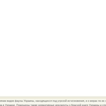
нии видов фауны Украины, находящихся под угрозой исчезновения, и о мерах по их 
да в Украине. Помещены также нормативные документы о Красной книге Украины и сп