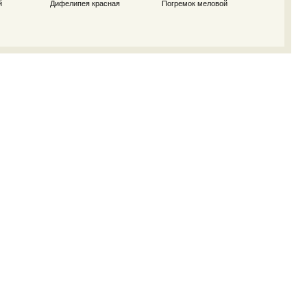
й
Дифелипея красная
Погремок меловой