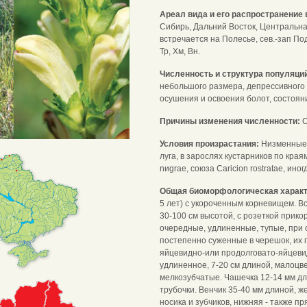
Ареал вида и его распространение 
Сибирь, Дальний Восток, Центральная
встречается на Полесье, сев.-зап Подо
Тр, Хм, Вн.
Численность и структура популяци
небольшого размера, депрессивного 
осушения и освоения болот, состоян
Причины изменения численности:
О
Условия произрастания:
Низменные 
луга, в зарослях кустарников по кра
nиgrae, союза Caricion rostratae, ино
Общая биоморфологическая харак
5 лет) с укороченным корневищем. Вс
30-100 см высотой, с розеткой прик
очередные, удлиненные, тупые, при
постепенно суженные в черешок, их 
яйцевидно-или продолговато-яйцеви
удлиненное, 7-20 см длиной, малоцв
мелкозубчатые. Чашечка 12-14 мм дл
трубочки. Венчик 35-40 мм длиной, ж
носика и зубчиков, нижняя - также п