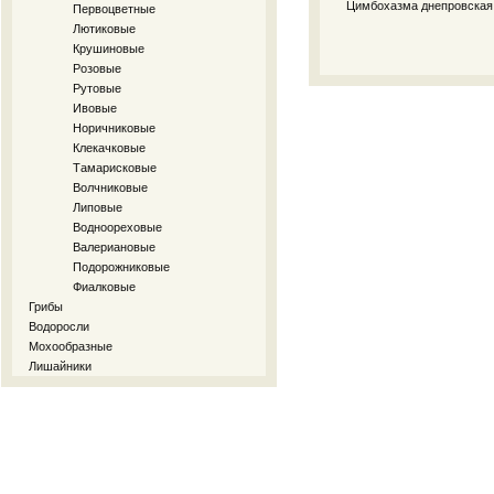
Цимбохазма днепровская
Первоцветные
Лютиковые
Крушиновые
Розовые
Рутовые
Ивовые
Норичниковые
Клекачковые
Тамарисковые
Волчниковые
Липовые
Водноореховые
Валериановые
Подорожниковые
Фиалковые
Грибы
Водоросли
Мохообразные
Лишайники