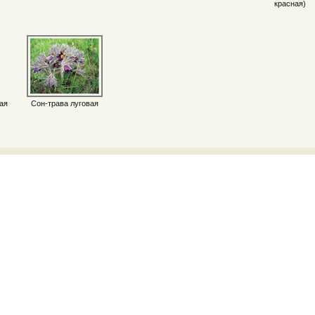
красная)
ая
Сон-трава луговая