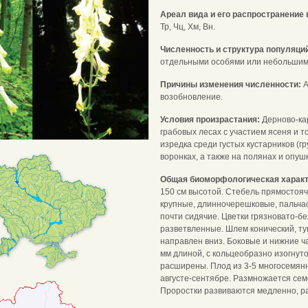
Ареал вида и его распространение 
Тр, Чц, Хм, Вн.
Численность и структура популяци
отдельными особями или небольшими
Причины изменения численности:
А
возобновление.
Условия произрастания:
Дерново-ка
грабовых лесах с участием ясеня и то
изредка среди густых кустарников (г
воронках, а также на полянах и опу
Общая биоморфологическая харак
150 см высотой. Стебель прямостояч
крупные, длинночерешковые, пальчас
почти сидячие. Цветки грязновато-б
разветвленные. Шлем конический, туп
направлен вниз. Боковые и нижние ч
мм длиной, с кольцеобразно изогнут
расширены. Плод из 3-5 многосемянн
августе-сентябре. Размножается сем
Проростки развиваются медленно, рас