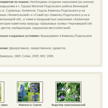
оприятия по охране:
Необходимо создание заказников (на склонах
Бандышовка и с. Грушка Могилев-Подольского района Винницкой
ду сс. Сурженцы, Княжполе, Гоцулы Каменец-Подольского р-на
никах «Княжпольский» и «Совий яр» Каменец-Подольского р-на и
ельницкой обл., а также в ландшафтных заказниках «Бабинская
ерритории памятника природы «Шишковые холмы» Черновицкой обл.
цветов, гербаризация, нарушение местообитаний.
иально созданных условиях:
Выращивают в Каменец-Подольском
чение:
Декоративное, лекарственное, ядовитое.
аверуха, 1985; Собко, 2005; ККУ, 1996.
 (ярко-
Живокость Сергея
Водосбор трансильванский