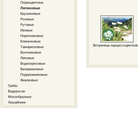
Первоцветные
Лютиковые
Крушиновые
Розовые
Рутовые
Ивовые
Норичниковые
Клекачковые
Ветреница нарциссоцветков
Тамарисковые
Волчниковые
Липовые
Водноореховые
Валериановые
Подорожниковые
Фиалковые
Грибы
Водоросли
Мохообразные
Лишайники