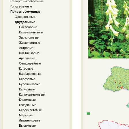
Папоротникообразные
Голосеменные
Покрытосеменные
Однодольные
Двудольные
Пасленовые
Камнеломковые
Заразиховые
Жимолостные
Астровые
Фисташковые
Аралиевые
Сельдерейные
Кутровые
Барбарисовые
Березовые
Бурачниковые
Капустные
Колокольчиковые
Клеомовые
Гвоздичные
Бересклетовые
Маревые
Ладанниковые
Вьюнковые