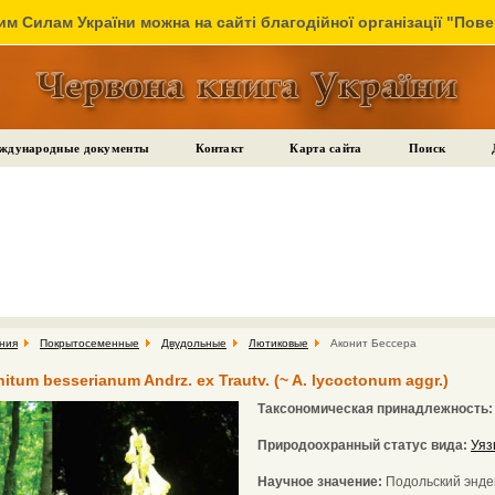
м Силам України можна на сайті благодійної організації "Пов
ждународные документы
Контакт
Карта сайта
Поиск
ния
Покрытосеменные
Двудольные
Лютиковые
Аконит Бессера
tum besserianum Andrz. ex Trautv. (~ A. lycoctonum aggr.)
Таксономическая принадлежность
Природоохранный статус вида:
Уяз
Научное значение:
Подольский энде