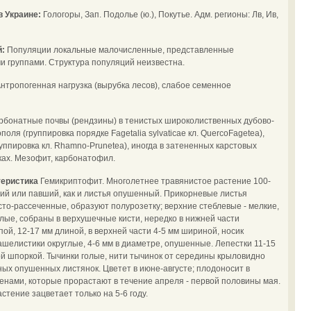
в Украине:
Гологоры, Зап. Подолье (ю.), Покутье. Адм. регионы: Лв, Ив,
й:
Популяции локальные малочисленные, представленные
 группами. Структура популяций неизвестна.
нтропогенная нагрузка (вырубка лесов), слабое семенное
рбонатные почвы (рендзины) в тенистых широколиственных дубово-
поля (группировка порядке Fagetalia sylvaticae кл. QuercoFagetea),
руппировка кл. Rhamno-Prunetea), иногда в затененных карстовых
шках. Мезофит, карбонатофил.
теристика
Гемикриптофит. Многолетнее травянистое растение 100-
ий или павший, как и листья опушенный. Прикорневые листья
то-рассеченные, образуют полурозетку; верхние стеблевые - мелкие,
елые, собраны в верхушечные кисти, нередко в нижней части
ой, 12-17 мм длиной, в верхней части 4-5 мм шириной, носик
ашелистики округлые, 4-6 мм в диаметре, опушенные. Лепестки 11-15
ой шпоркой. Тычинки голые, нити тычинок от середины крыловидно
ых опушенных листянок. Цветет в июне-августе; плодоносит в
енами, которые прорастают в течение апреля - первой половины мая.
тение зацветает только на 5-6 году.