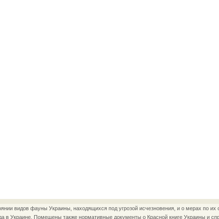
нии видов фауны Украины, находящихся под угрозой исчезновения, и о мерах по их 
да в Украине. Помещены также нормативные документы о Красной книге Украины и сп