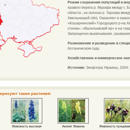
Режим сохранения популяций и мер
правого берега р. Мурафа между с. 
области., на склонах р. Тарнава меж
Хмельницкой обл). Охраняют в заказ
«Кошарнинский» Городоцкого р-на Хм
стенка», «Васильевский яр» и на т
Запрещенно выкапывание, срывание 
Размножение и разведение в спец
ботаническом саду.
Хозяйственное и коммерческое зна
Источник:
Экофлора Украины, 2004; З
ересуют такие растения:
Живокость высокая
Аконит Жакена
Живокость пунцовая