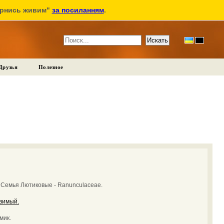
ернись живим"
за посиланням
.
Друзья
Полезное
:
Семья Лютиковые - Ranunculaceae.
вимый.
мик.