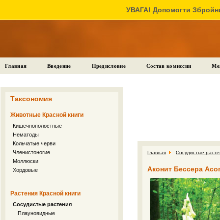
УВАГА! Допомогти Збройни
Главная
Введение
Предисловие
Состав комиссии
Ме
Таксономия
Животные Красной книги
Кишечнополостные
Нематоды
Кольчатые черви
Членистоногие
Главная
Сосудистые расте
Моллюски
Аконит Бессера Aconi
Хордовые
Растения Красной книги
Сосудистые растения
Плауновидные