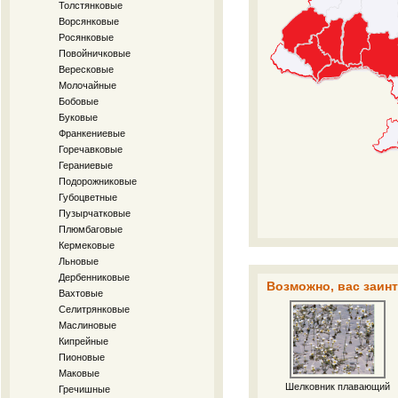
Толстянковые
Ворсянковые
Росянковые
Повойничковые
Вересковые
Молочайные
Бобовые
Буковые
Франкениевые
Горечавковые
Гераниевые
Подорожниковые
Губоцветные
Пузырчатковые
Плюмбаговые
Кермековые
Льновые
Дербенниковые
Возможно, вас заинт
Вахтовые
Селитрянковые
Маслиновые
Кипрейные
Пионовые
Маковые
Шелковник плавающий
Гречишные