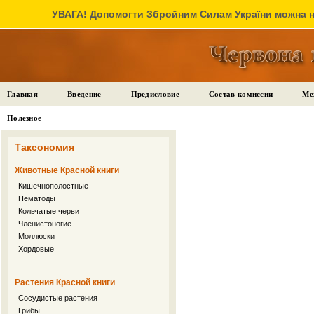
УВАГА! Допомогти Збройним Силам України можна на
Главная
Введение
Предисловие
Состав комиссии
Ме
Полезное
Таксономия
Животные Красной книги
Кишечнополостные
Нематоды
Кольчатые черви
Членистоногие
Моллюски
Хордовые
Растения Красной книги
Сосудистые растения
Грибы