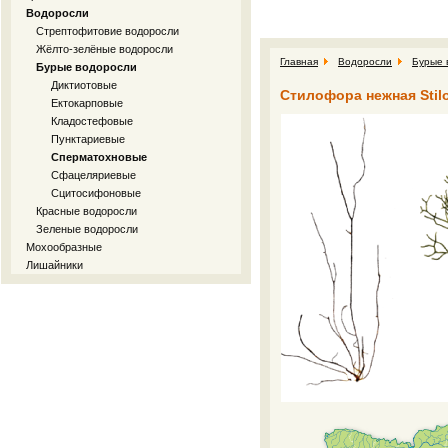
Водоросли
Стрептофитовие водоросли
Жёлто-зелёные водоросли
Главная
Водоросли
Бурые 
Бурые водоросли
Диктиотовые
Стилофора нежная Stiloph
Ектокарповые
Кладостефовые
Пунктариевые
Сперматохновые
Сфацеляриевые
Сцитосифоновые
Красные водоросли
Зеленые водоросли
Мохообразные
Лишайники