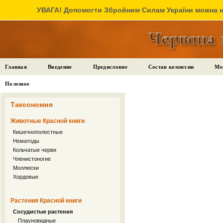
УВАГА! Допомогти Збройним Силам України можна на
Главная
Введение
Предисловие
Состав комиссии
Ме
Полезное
Таксономия
Животные Красной книги
Кишечнополостные
Нематоды
Кольчатые черви
Членистоногие
Моллюски
Хордовые
Растения Красной книги
Сосудистые растения
Плауновидные