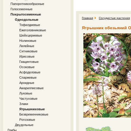
Папоротникообразные
Голосеменные
Покрытосеменные
Главная
Сосудистые растения
Однодольные
Тофилдиевые
Ятрышник обезьяний Or
Ежеголовниковые
Шейхцериевые
Нолиновые
Лилейные
Ситниковые
Ирисовые
Гиацинтовые
Осоковые
Асфоделовые
Спаржевые
Ароидные
Амариллисовые
Луковые
Частуховые
Злаки
Ятрышниковые
Безвременниковые
Рогозовые
Двудольные
Грибы