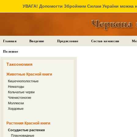
УВАГА! Допомогти Збройним Силам України можна на
Главная
Введение
Предисловие
Состав комиссии
Ме
Полезное
Таксономия
Животные Красной книги
Кишечнополостные
Нематоды
Кольчатые черви
Членистоногие
Моллюски
Хордовые
Растения Красной книги
Сосудистые растения
Плауновидные