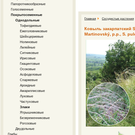
Папоротникообразные
Голосеменные
Покрытосеменные
Главная
Сосудистые растения
Однодольные
Тофилдиевые
Ковыль закарпатский Sti
Ежеголовниковые
Martinovský, p.p., S. pu
Шейхцериевые
Нолиновые
Лилейные
Ситниковые
Ирисовые
Гиацинтовые
Осоковые
Асфоделовые
Спаржевые
Ароидные
Амариллисовые
Луковые
Частуховые
Злаки
Ятрышниковые
Безвременниковые
Рогозовые
Двудольные
Грибы