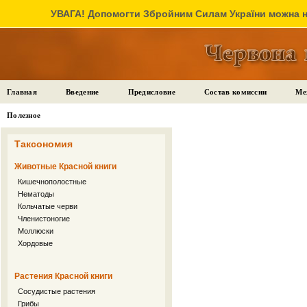
УВАГА! Допомогти Збройним Силам України можна на
Главная
Введение
Предисловие
Состав комиссии
Ме
Полезное
Таксономия
Животные Красной книги
Кишечнополостные
Нематоды
Кольчатые черви
Членистоногие
Моллюски
Хордовые
Растения Красной книги
Сосудистые растения
Грибы