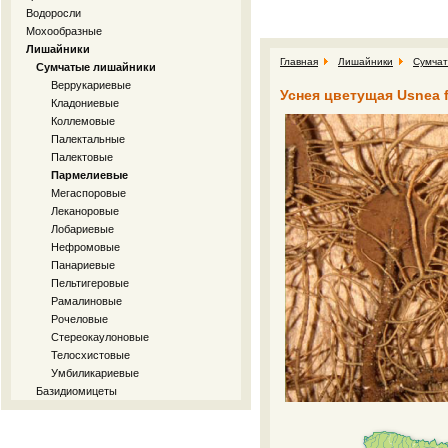
Водоросли
Мохообразные
Лишайники
Главная
Лишайники
Сумчат
Сумчатые лишайники
Веррукариевые
Уснея цветущая Usnea fl
Кладониевые
Коллемовые
Палектальные
Палектовые
Пармелиевые
Мегаспоровые
Леканоровые
Лобариевые
Нефромовые
Панариевые
Пельтигеровые
Рамалиновые
Рочеловые
Стереокаулоновые
Телосхистовые
Умбиликариевые
Базидиомицеты