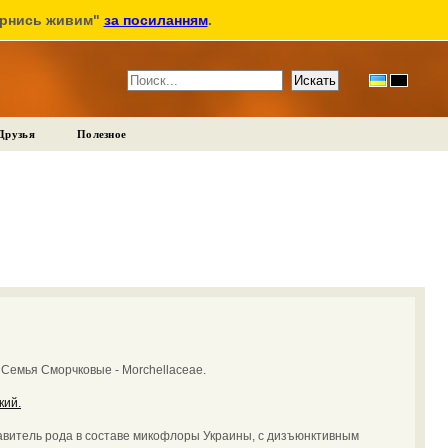
ернись живим"
за посиланням
.
Друзья
Полезное
:
Семья Сморчковые - Morchellaceae.
кий.
витель рода в составе микофлоры Украины, с дизъюнктивным