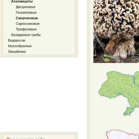
Аскомицеты
Дисциновые
Гельвеловые
Сморчковые
Саркосомовые
Трюфелевые
Базидиевые грибы
Водоросли
Мохообразные
Лишайники