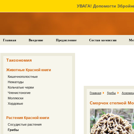
УВАГА! Допомогти Збройни
Главная
Введение
Предисловие
Состав комиссии
Ме
Таксономия
Животные Красной книги
Кишечнополостные
Нематоды
Кольчатые черви
Членистоногие
Главная
Грибы
Аскоми
Моллюски
Сморчок степной Mor
Хордовые
Растения Красной книги
Сосудистые растения
Грибы