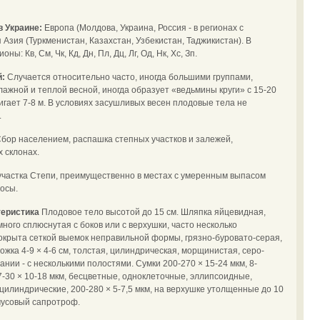
в Украине:
Европа (Молдова, Украина, Россия - в регионах с
Азия (Туркменистан, Казахстан, Узбекистан, Таджикистан). В
ны: Кв, См, Чк, Кд, Дн, Пл, Дц, Лг, Од, Нк, Хс, Зп.
й:
Случается относительно часто, иногда большими группами,
лажной и теплой весной, иногда образует «ведьмины круги» с 15-20
игает 7-8 м. В условиях засушливых весен плодовые тела не
.
бор населением, распашка степных участков и залежей,
 склонах.
частка Степи, преимущественно в местах с умеренным выпасом
осы.
теристика
Плодовое тело высотой до 15 см. Шляпка яйцевидная,
ного сплюснутая с боков или с верхушки, часто несколько
покрыта сеткой выемок неправильной формы, грязно-буровато-серая,
жка 4-9 × 4-6 см, толстая, цилиндрическая, морщинистая, серо-
ании - с несколькими полостями. Сумки 200-270 × 15-24 мкм, 8-
-30 × 10-18 мкм, бесцветные, одноклеточные, эллипсоидные,
илиндрические, 200-280 × 5-7,5 мкм, на верхушке утолщенные до 10
мусовый сапротроф.