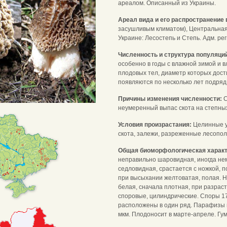
ареалом. Описанный из Украины.
Ареал вида и его распространение 
засушливым климатом), Центральная 
Украине: Лесостепь и Степь. Адм. регио
Численность и структура популяци
особенно в годы с влажной зимой и в
плодовых тел, диаметр которых дост
появляются по несколько лет подряд
Причины изменения численности:
С
неумеренный выпас скота на степных
Условия произрастания:
Целинные у
скота, залежи, разреженные лесопол
Общая биоморфологическая харак
неправильно шаровидная, иногда нем
седловидная, срастается с ножкой, 
при высыхании желтоватая, полая. Но
белая, сначала плотная, при разраст
споровые, цилиндрические. Споры 17
расположены в один ряд. Парафизы ц
мкм. Плодоносит в марте-апреле. Гу