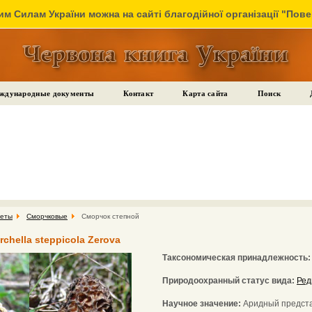
м Силам України можна на сайті благодійної організації "Пов
ждународные документы
Контакт
Карта сайта
Поиск
цеты
Сморчковые
Сморчок степной
chella steppicola Zerova
Таксономическая принадлежность
Природоохранный статус вида:
Ред
Научное значение:
Аридный предста