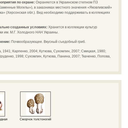
оприятия по охране:
Охраняется в Украинском степном ПЗ
Каменные Могилы»), в заказниках местного значения «Яковливский»
лка» (Херсонская обл.). Вид необходимо поддерживать в коллекциях
иально созданных условиях:
Хранится в коллекции культур
и им. М.Г. Холодного НАН Украины.
чение:
Почвообразующее. Вкусный съедобный гриб.
а, 1941; Карпенко, 2004; Куткова, Сухомлин, 2007; Смицкая, 1980;
руденко, 1998; Сухомлин, Куткова, Панина, 2007; Ткаченко, Попова,
идная
Сморчок толстоногий