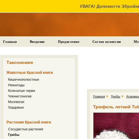
УВАГА! Допомогти Збройни
Главная
Введение
Предисловие
Состав комиссии
Ме
Таксономия
Животные Красной книги
Кишечнополостные
Нематоды
Кольчатые черви
Членистоногие
Главная
Грибы
Аскоми
Моллюски
Трюфель летний Tube
Хордовые
Растения Красной книги
Сосудистые растения
Грибы