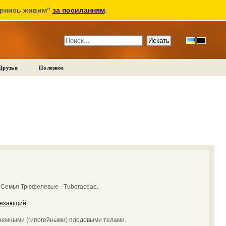
ернись живим"
за посиланням
.
Друзья
Полезное
:
Семья Трюфелевые - Tuberaceae.
езающий.
дземными (гипогейными) плодовыми телами.