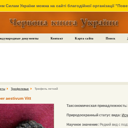
м Силам України можна на сайті благодійної організації "Пов
ждународные документы
Контакт
Карта сайта
Поиск
цеты
Трюфелевые
Трюфель летний
r aestivum Vitt
Таксономическая принадлежность
Природоохранный статус вида:
Исч
Научное значение:
Редкий вид с по