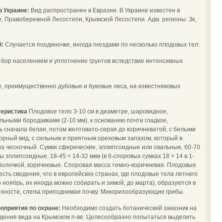
в Украине:
Вид распространен в Евразии. В Украине известен в
 Правобережной Лесостепи, Крымской Лесостепи. Адм. регионы: Зк,
й:
Случается поодиночке, иногда гнездами по несколько плодовых тел.
бор населением и уплотнение грунтов вследствие интенсивных
, преимущественно дубовые и буковые леса, на известняковых
теристика
Плодовое тело 3-10 см в диаметре, шаровидное,
ьными бородавками (2-10 мм), к основанию почти гладкое,
ь сначала белая, потом желтовато-серая до коричневатой, с белыми
орный вид, с сильным и приятным ореховым запахом, который в
а чесночный. Сумки сферические, эллипсоидные или овальные, 60-70
ы эллипсоидные, 18-45 × 14-32 мкм (в 6-споровых сумках 18 × 14 в 1-
 ​​оболочкой, коричневые. Споровая масса темно-коричневая. Плодовые
есть сведения, что в европейских странах, где плодовые тела летнего
ноябрь, их иногда можно собирать и зимой, до марта), образуются в
ерхности, слегка приподнимая почву. Микоризообразующие грибы.
оприятия по охране:
Необходимо создать ботанический заказник на
дения вида на Крымском п-ве. Целесообразно попытаться выделить