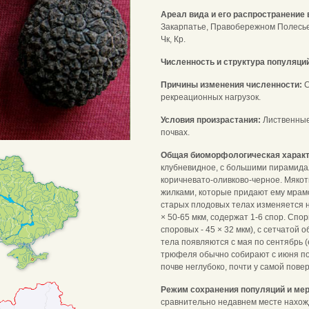
Ареал вида и его распространение 
Закарпатье, Правобережном Полесье,
Чк, Кр.
Численность и структура популяци
Причины изменения численности:
С
рекреационных нагрузок.
Условия произрастания:
Лиственные
почвах.
Общая биоморфологическая харак
клубневидное, с большими пирамидал
коричневато-оливково-черное. Мякот
жилками, которые придают ему мрам
старых плодовых телах изменяется н
× 50-65 мкм, содержат 1-6 спор. Спор
споровых - 45 × 32 мкм), с сетчатой
тела появляются с мая по сентябрь (
трюфеля обычно собирают с июня по 
почве неглубоко, почти у самой пов
Режим сохранения популяций и мер
сравнительно недавнем месте нахож