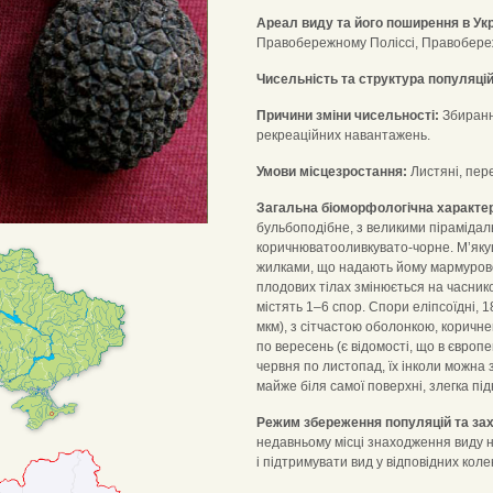
Ареал виду та його поширення в Укр
Правобережному Поліссі, Правобережно
Чисельність та структура популяцій
Причини зміни чисельності:
Збиранн
рекреаційних навантажень.
Умови місцезростання:
Листяні, пере
Загальна біоморфологічна характе
бульбоподібне, з великими пірамідал
коричнюватооливкувато-чорне. М’якуш
жилками, що надають йому мармуровог
плодових тілах змінюється на часнико
містять 1–6 спор. Спори еліпсоїдні, 
мкм), з сітчастою оболонкою, коричн
по вересень (є відомості, що в європ
червня по листопад, їх інколи можна 
майже біля самої поверхні, злегка пі
Режим збереження популяцій та зах
недавньому місці знаходження виду н
і підтримувати вид у відповідних коле