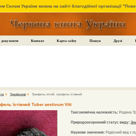
м Силам України можна на сайті благодійної організації "Пов
 документи
Контакт
Карта сайту
Пошук
Друзі
ети
Трюфелеві
Трюфель літній, трюфель їстівний
ель їстівний Tuber aestivum Vitt
Таксономічна належність:
Родина Т
Природоохоронний статус виду:
Зн
Наукове значення:
Рідкісний вид з п