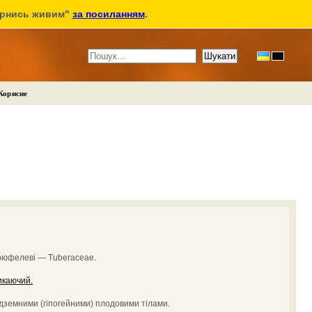
ернись живим"
за посиланням
.
Корисне
рюфелеві — Tuberaceae.
икаючий.
ідземними (гіпогейними) плодовими тілами.