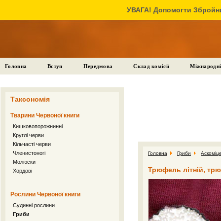
УВАГА! Допомогти Збройни
Головна
Вступ
Передмова
Склад комісії
Міжнародні
Таксономія
Тварини Червоної книги
Кишковопорожнинні
Круглі черви
Кільчасті черви
Членистоногі
Головна
Гриби
Аскоміц
Молюски
Трюфель літній, трюф
Хордові
Рослини Червоної книги
Судинні рослини
Гриби