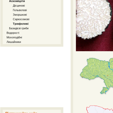
Аскоміцети
Дісцинові
Гельвелові
Зморшкові
Саркосомові
Трюфелеві
Базидієві гриби
Водорості
Мохоподібні
Лишайники