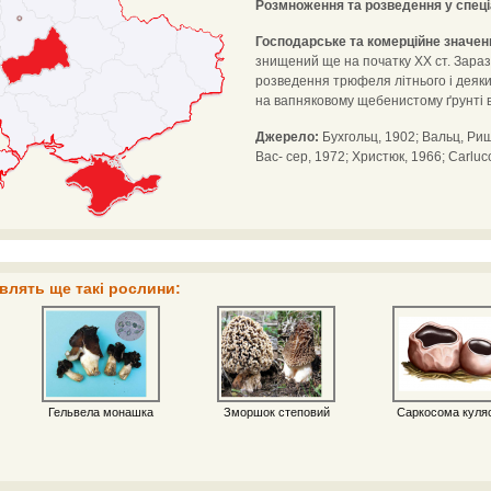
Розмноження та розведення у спец
Господарське та комерційне значен
знищений ще на початку XX ст. Зараз в
розведення трюфеля літнього і деяких
на вапняковому щебенистому ґрунті в
Джерело:
Бухгольц, 1902; Вальц, Риш
Вас- сер, 1972; Христюк, 1966; Carlucc
влять ще такі рослини:
Гельвела монашка
Зморшок степовий
Саркосома куля