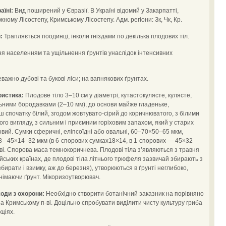
аїні:
Вид поширений у Євразії. В Україні відомий у Закарпатті,
му Лісостепу, Кримському Лісостепу. Адм. регіони: Зк, Чк, Кр.
:
Трапляється поодинці, інколи гніздами по декілька плодових тіл.
я населенням та ущільнення ґрунтів унаслідок інтенсивних
важно дубові та букові ліси; на вапнякових ґрунтах.
ристика:
Плодове тіло 3–10 см у діаметрі, кутастокулясте, кулясте,
ьними бородавками (2–10 мм), до основи майже гладеньке,
 спочатку білий, згодом жовтувато-сірий до коричнюватого, з білими
о вигляду, з сильним і приємним горіховим запахом, який у старих
вий. Сумки сферичні, еліпсоїдні або овальні, 60–70×50–65 мкм,
18– 45×14–32 мкм (в 6-спорових сумках18×14, в 1-спорових — 45×32
еві. Спорова маса темнокоричнева. Плодові тіла з’являються з травня
ейських країнах, де плодові тіла літнього трюфеля зазвичай збирають з
збирати і взимку, аж до березня), утворюються в ґрунті неглибоко,
днімаючи ґрунт. Мікоризоутворювач.
оди з охорони:
Необхідно створити ботанічний заказник на порівняно
а Кримському п-ві. Доцільно спробувати виділити чисту культуру гриба
кціях.