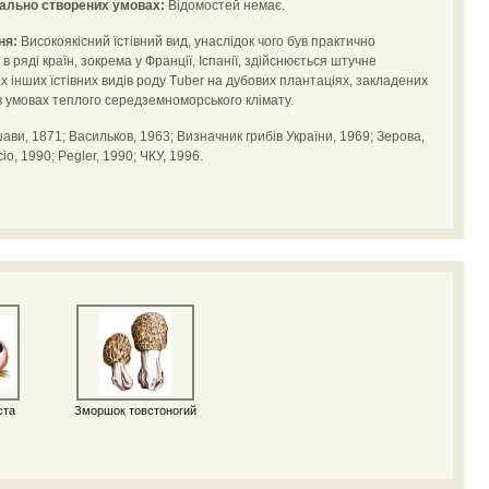
іально створених умовах:
Відомостей немає.
ня:
Високоякісний їстівний вид, унаслідок чого був практично
 ряді країн, зокрема у Франції, Іспанії, здійснюється штучне
 інших їстівних видів роду Tuber на дубових плантаціях, закладених
 умовах теплого середземноморського клімату.
ави, 1871; Васильков, 1963; Визначник грибів України, 1969; Зерова,
io, 1990; Pegler, 1990; ЧКУ, 1996.
ста
Зморшок товстоногий