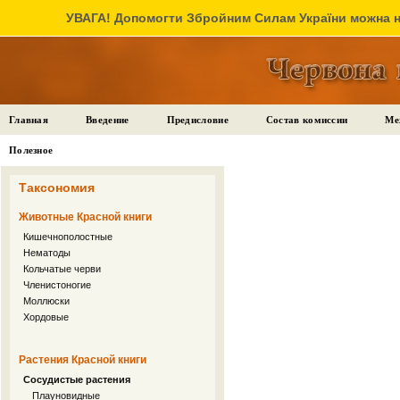
УВАГА! Допомогти Збройним Силам України можна на
Главная
Введение
Предисловие
Состав комиссии
Ме
Полезное
Таксономия
Животные Красной книги
Кишечнополостные
Нематоды
Кольчатые черви
Членистоногие
Моллюски
Хордовые
Растения Красной книги
Сосудистые растения
Плауновидные