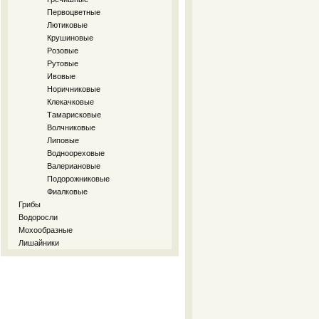
Первоцветные
Лютиковые
Крушиновые
Розовые
Рутовые
Ивовые
Норичниковые
Клекачковые
Тамарисковые
Волчниковые
Липовые
Водноореховые
Валериановые
Подорожниковые
Фиалковые
Грибы
Водоросли
Мохообразные
Лишайники