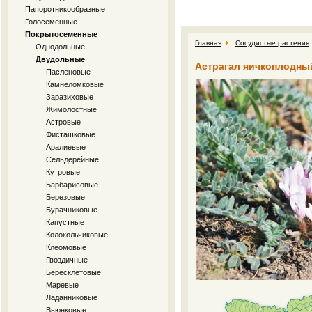
Папоротникообразные
Голосеменные
Покрытосеменные
Главная
Сосудистые растения
Однодольные
Двудольные
Астрагал яичкоплодный A
Пасленовые
Камнеломковые
Заразиховые
Жимолостные
Астровые
Фисташковые
Аралиевые
Сельдерейные
Кутровые
Барбарисовые
Березовые
Бурачниковые
Капустные
Колокольчиковые
Клеомовые
Гвоздичные
Бересклетовые
Маревые
Ладанниковые
Вьюнковые