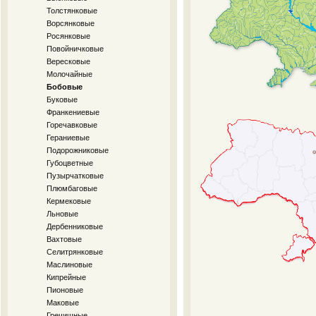
Толстянковые
Ворсянковые
Росянковые
Повойничковые
Вересковые
Молочайные
Бобовые
Буковые
Франкениевые
Горечавковые
Гераниевые
Подорожниковые
Губоцветные
Пузырчатковые
Плюмбаговые
Кермековые
Льновые
Дербенниковые
Вахтовые
Селитрянковые
Маслиновые
Кипрейные
Пионовые
Маковые
Гречишные