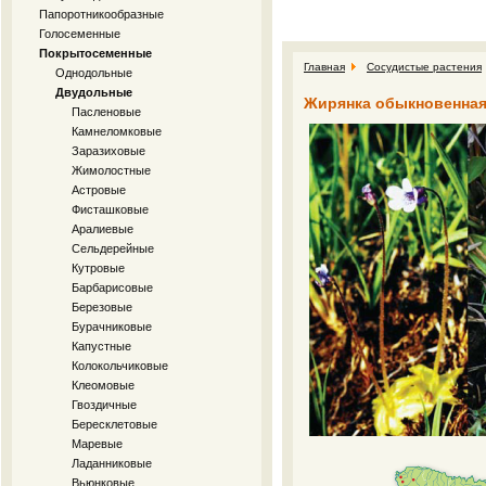
Папоротникообразные
Голосеменные
Покрытосеменные
Главная
Сосудистые растения
Однодольные
Двудольные
Жирянка обыкновенная P
Пасленовые
Камнеломковые
Заразиховые
Жимолостные
Астровые
Фисташковые
Аралиевые
Сельдерейные
Кутровые
Барбарисовые
Березовые
Бурачниковые
Капустные
Колокольчиковые
Клеомовые
Гвоздичные
Бересклетовые
Маревые
Ладанниковые
Вьюнковые