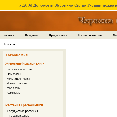
УВАГА! Допомогти Збройним Силам України можна на
Главная
Введение
Предисловие
Состав комиссии
Ме
Полезное
Таксономия
Животные Красной книги
Кишечнополостные
Нематоды
Кольчатые черви
Членистоногие
Моллюски
Хордовые
Растения Красной книги
Сосудистые растения
Плауновидные