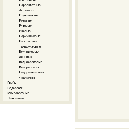
Первоцветные
Лютиковые
Крушиновые
Розовые
Рутовые
Ивовые
Норичниковые
Клекачковые
Тамарисковые
Волчниковые
Липовые
Водноореховые
Валериановые
Подорожниковые
Фиалковые
Грибы
Водоросли
Мохообразные
Лишайники