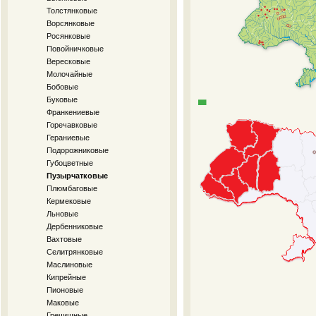
Толстянковые
Ворсянковые
Росянковые
Повойничковые
Вересковые
Молочайные
Бобовые
Буковые
Франкениевые
Горечавковые
Гераниевые
Подорожниковые
Губоцветные
Пузырчатковые
Плюмбаговые
Кермековые
Льновые
Дербенниковые
Вахтовые
Селитрянковые
Маслиновые
Кипрейные
Пионовые
Маковые
Гречишные