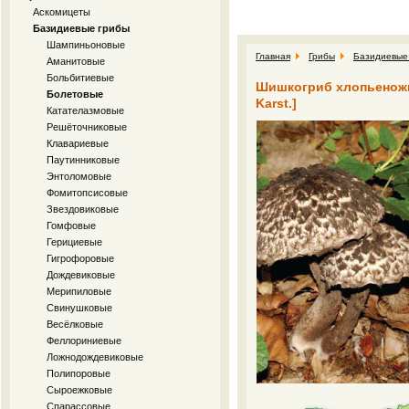
Аскомицеты
Базидиевые грибы
Шампиньоновые
Главная
Грибы
Базидиевые
Аманитовые
Больбитиевые
Шишкогриб хлопьеножковы
Болетовые
Karst.]
Катателазмовые
Решёточниковые
Клавариевые
Паутинниковые
Энтоломовые
Фомитопсисовые
Звездовиковые
Гомфовые
Герициевые
Гигрофоровые
Дождевиковые
Мерипиловые
Свинушковые
Весёлковые
Феллориниевые
Ложнодождевиковые
Полипоровые
Сыроежковые
Спарассовые