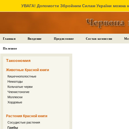
УВАГА! Допомогти Збройним Силам України можна на
Главная
Введение
Предисловие
Состав комиссии
Ме
Полезное
Таксономия
Животные Красной книги
Кишечнополостные
Нематоды
Кольчатые черви
Членистоногие
Моллюски
Хордовые
Растения Красной книги
Сосудистые растения
Грибы