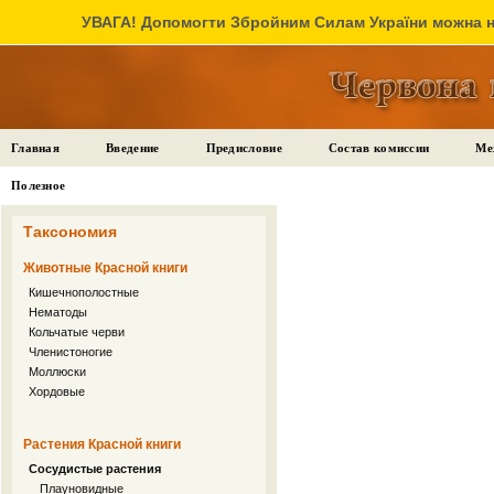
УВАГА! Допомогти Збройним Силам України можна на
Главная
Введение
Предисловие
Состав комиссии
Ме
Полезное
Таксономия
Животные Красной книги
Кишечнополостные
Нематоды
Кольчатые черви
Членистоногие
Моллюски
Хордовые
Растения Красной книги
Сосудистые растения
Плауновидные