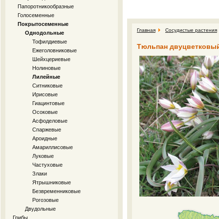
Папоротникообразные
Голосеменные
Покрытосеменные
Главная
Сосудистые растения
Однодольные
Тофилдиевые
Тюльпан двуцветковый Tul
Ежеголовниковые
Шейхцериевые
Нолиновые
Лилейные
Ситниковые
Ирисовые
Гиацинтовые
Осоковые
Асфоделовые
Спаржевые
Ароидные
Амариллисовые
Луковые
Частуховые
Злаки
Ятрышниковые
Безвременниковые
Рогозовые
Двудольные
Грибы