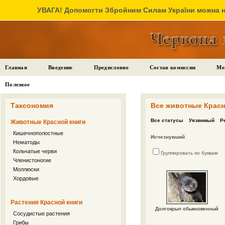
УВАГА! Допомогти Збройним Силам України можна на
Главная
Введение
Предисловие
Состав комиссии
Ме
Полезное
Таксономия
Все животные Красн
Все статусы
Уязвимый
Р
Животные Красной книги
Кишечнополостные
Исчезнувший
Нематоды
Кольчатые черви
Группировать по буквам
Членистоногие
Моллюски
Хордовые
Растения Красной книги
Долгокрыл обыкновенный
Сосудистые растения
Грибы