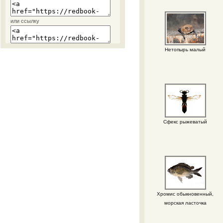
или ссылку
Нетопырь малый
Сфекс рыжеватый
Хромис обыкновенный,
морская ласточка