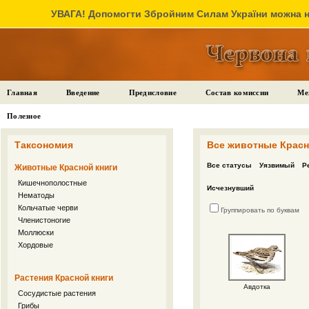
УВАГА! Допомогти Збройним Силам України можна на
Главная
Введение
Предисловие
Состав комиссии
Ме
Полезное
Таксономия
Все животные Красн
Все статусы
Уязвимый
Р
Животные Красной книги
Кишечнополостные
Исчезнувший
Нематоды
Кольчатые черви
Группировать по буквам
Членистоногие
Моллюски
Хордовые
Растения Красной книги
Авдотка
Сосудистые растения
Грибы