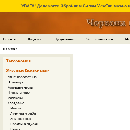
УВАГА! Допомогти Збройним Силам України можна на
Главная
Введение
Предисловие
Состав комиссии
Ме
Полезное
Таксономия
Животные Красной книги
Кишечнополостные
Нематоды
Кольчатые черви
Членистоногие
Моллюски
Хордовые
Миноги
Лучеперые рыбы
Земноводные
Пресмыкающиеся
Птицы