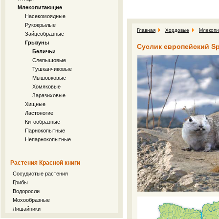
Млекопитающие
Насекомоядные
Рукокрылые
Главная
Хордовые
Млекоп
Зайцеобразные
Грызуны
Суслик европейский Spe
Беличьи
Слепышовые
Тушканчиковые
Мышовковые
Хомяковые
Заразиховые
Хищные
Ластоногие
Китообразные
Парнокопытные
Непарнокопытные
Растения Красной книги
Сосудистые растения
Грибы
Водоросли
Мохообразные
Лишайники