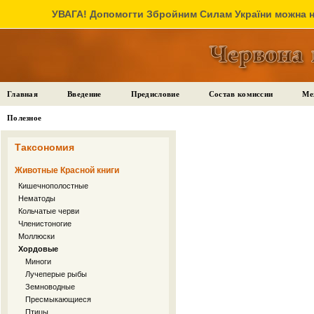
УВАГА! Допомогти Збройним Силам України можна на
Главная
Введение
Предисловие
Состав комиссии
Ме
Полезное
Таксономия
Животные Красной книги
Кишечнополостные
Нематоды
Кольчатые черви
Членистоногие
Моллюски
Хордовые
Миноги
Лучеперые рыбы
Земноводные
Пресмыкающиеся
Птицы