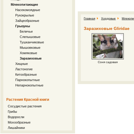
Млекопитающие
Насекомоядные
Рукокрылые
Главная
Хордовые
Млекоп
Зайцеобразные
Грызуны
Заразиховые Gliridae
Беличьи
Слепышовые
Тушканчиковые
Мышовковые
Хомяковые
Заразиховые
Соня садовая
Хищные
Ластоногие
Китообразные
Парнокопытные
Непарнокопытные
Растения Красной книги
Сосудистые растения
Грибы
Водоросли
Мохообразные
Лишайники