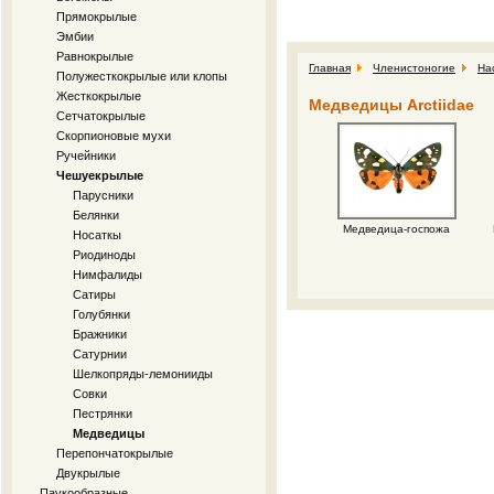
Прямокрылые
Эмбии
Равнокрылые
Главная
Членистоногие
На
Полужесткокрылые или клопы
Жесткокрылые
Медведицы Arctiidae
Сетчатокрылые
Скорпионовые мухи
Ручейники
Чешуекрылые
Парусники
Белянки
Медведица-госпожа
Носаткы
Риодиноды
Нимфалиды
Сатиры
Голубянки
Бражники
Сатурнии
Шелкопряды-лемонииды
Совки
Пестрянки
Медведицы
Перепончатокрылые
Двукрылые
Паукообразные