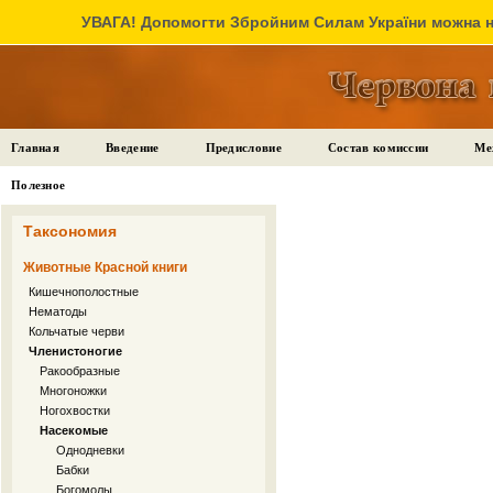
УВАГА! Допомогти Збройним Силам України можна на
Главная
Введение
Предисловие
Состав комиссии
Ме
Полезное
Таксономия
Животные Красной книги
Кишечнополостные
Нематоды
Кольчатые черви
Членистоногие
Ракообразные
Многоножки
Ногохвостки
Насекомые
Однодневки
Бабки
Богомолы