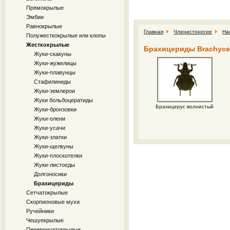
Прямокрылые
Эмбии
Равнокрылые
Главная
Членистоногие
На
Полужесткокрылые или клопы
Жесткокрылые
Брахицериды Brachyce
Жуки-скакуны
Жуки-жужелицы
Жуки-плавунцы
Стафилиниды
Жуки-землерои
Жуки больбоцератиды
Брахицерус волнистый
Жуки-бронзовки
Жуки-олени
Жуки-усачи
Жуки-златки
Жуки-щелкуны
Жуки-плоскотелки
Жуки-листоеды
Долгоносики
Брахицериды
Сетчатокрылые
Скорпионовые мухи
Ручейники
Чешуекрылые
Перепончатокрылые