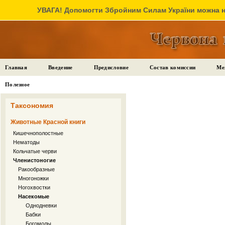
УВАГА! Допомогти Збройним Силам України можна на
Главная
Введение
Предисловие
Состав комиссии
Ме
Полезное
Таксономия
Животные Красной книги
Кишечнополостные
Нематоды
Кольчатые черви
Членистоногие
Ракообразные
Многоножки
Ногохвостки
Насекомые
Однодневки
Бабки
Богомолы