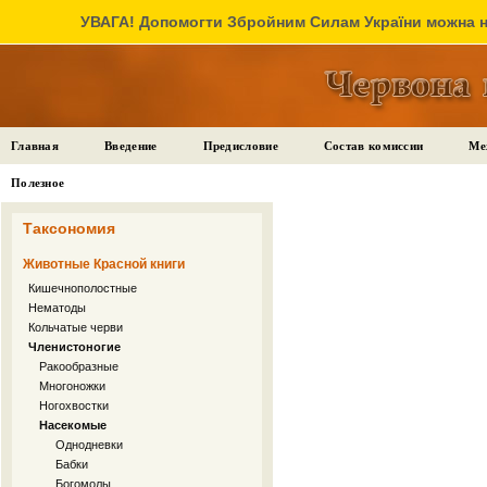
УВАГА! Допомогти Збройним Силам України можна на
Главная
Введение
Предисловие
Состав комиссии
Ме
Полезное
Таксономия
Животные Красной книги
Кишечнополостные
Нематоды
Кольчатые черви
Членистоногие
Ракообразные
Многоножки
Ногохвостки
Насекомые
Однодневки
Бабки
Богомолы