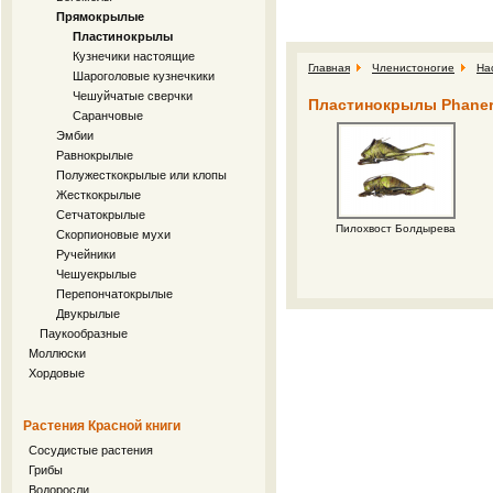
Прямокрылые
Пластинокрылы
Кузнечики настоящие
Главная
Членистоногие
На
Шароголовые кузнечкики
Чешуйчатые сверчки
Пластинокрылы Phaner
Саранчовые
Эмбии
Равнокрылые
Полужесткокрылые или клопы
Жесткокрылые
Сетчатокрылые
Пилохвост Болдырева
Скорпионовые мухи
Ручейники
Чешуекрылые
Перепончатокрылые
Двукрылые
Паукообразные
Моллюски
Хордовые
Растения Красной книги
Сосудистые растения
Грибы
Водоросли