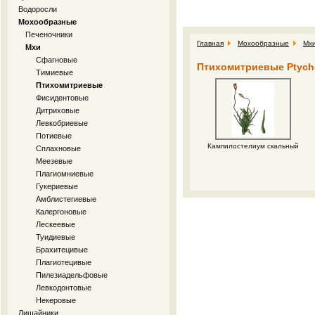
Водоросли
Мохообразные
Печеночники
Главная
Мохообразные
Мх
Мхи
Сфагновые
Птихомитриевые Ptycho
Тимиевые
Птихомитриевые
Фисидентовые
Дитриховые
Левкобриевые
Потиевые
Кампилостелиум скальный
Сплахновые
Меезевые
Плагиомниевые
Гукериевые
Амблистегиевые
Калергоновые
Лескеевые
Туидиевые
Брахитецивые
Плагиотецивые
Пилезиадельфовые
Левкодонтовые
Некеровые
Лишайники