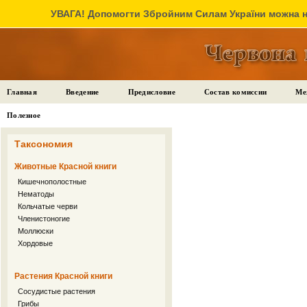
УВАГА! Допомогти Збройним Силам України можна на
Главная
Введение
Предисловие
Состав комиссии
Ме
Полезное
Таксономия
Животные Красной книги
Кишечнополостные
Нематоды
Кольчатые черви
Членистоногие
Моллюски
Хордовые
Растения Красной книги
Сосудистые растения
Грибы