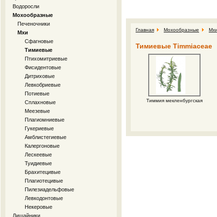
Водоросли
Мохообразные
Печеночники
Главная
Мохообразные
Мх
Мхи
Сфагновые
Тимиевые Timmiaceae
Тимиевые
Птихомитриевые
Фисидентовые
Дитриховые
Левкобриевые
Потиевые
Тиммия мекленбургская
Сплахновые
Меезевые
Плагиомниевые
Гукериевые
Амблистегиевые
Калергоновые
Лескеевые
Туидиевые
Брахитецивые
Плагиотецивые
Пилезиадельфовые
Левкодонтовые
Некеровые
Лишайники