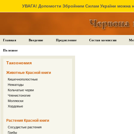
УВАГА! Допомогти Збройним Силам України можна на
Главная
Введение
Предисловие
Состав комиссии
Ме
Полезное
Таксономия
Животные Красной книги
Кишечнополостные
Нематоды
Кольчатые черви
Членистоногие
Моллюски
Хордовые
Растения Красной книги
Сосудистые растения
Грибы