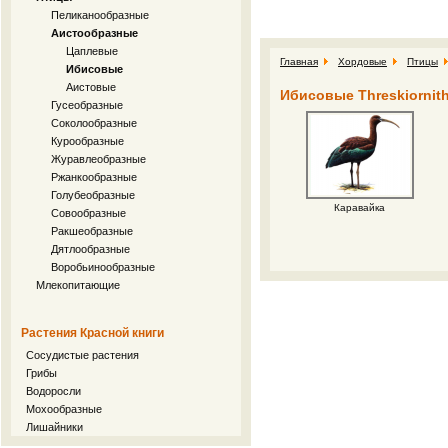
Пеликанообразные
Аистообразные
Цаплевые
Главная
Хордовые
Птицы
Ибисовые
Аистовые
Ибисовые Threskiornit
Гусеобразные
Соколообразные
Курообразные
Журавлеобразные
Ржанкообразные
Голубеобразные
Каравайка
Совообразные
Ракшеобразные
Дятлообразные
Воробьинообразные
Млекопитающие
Растения Красной книги
Сосудистые растения
Грибы
Водоросли
Мохообразные
Лишайники