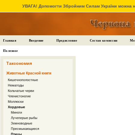
УВАГА! Допомогти Збройним Силам України можна на
Главная
Введение
Предисловие
Состав комиссии
Ме
Полезное
Таксономия
Животные Красной книги
Кишечнополостные
Нематоды
Кольчатые черви
Членистоногие
Моллюски
Хордовые
Миноги
Лучеперые рыбы
Земноводные
Пресмыкающиеся
Птицы