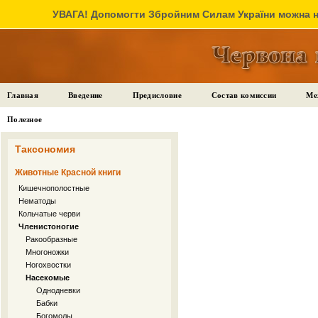
УВАГА! Допомогти Збройним Силам України можна на
Главная
Введение
Предисловие
Состав комиссии
Ме
Полезное
Таксономия
Животные Красной книги
Кишечнополостные
Нематоды
Кольчатые черви
Членистоногие
Ракообразные
Многоножки
Ногохвостки
Насекомые
Однодневки
Бабки
Богомолы