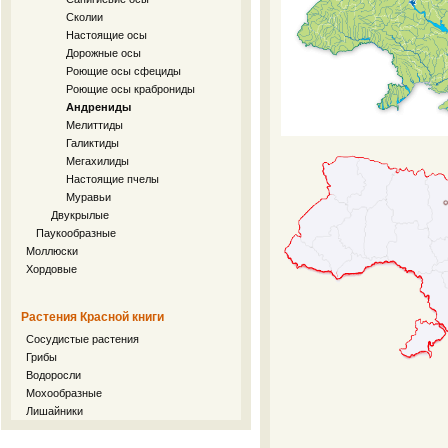
Сколии
Настоящие осы
Дорожные осы
Роющие осы сфециды
Роющие осы краброниды
Андрениды
Мелиттиды
Галиктиды
Мегахилиды
Настоящие пчелы
Муравьи
Двукрылые
Паукообразные
Моллюски
Хордовые
Растения Красной книги
Сосудистые растения
Грибы
Водоросли
Мохообразные
Лишайники