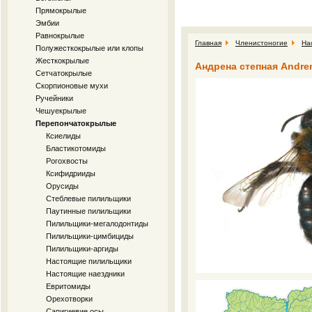
Прямокрылые
Эмбии
Равнокрылые
Главная
Членистоногие
На
Полужесткокрылые или клопы
Жесткокрылые
Андрена степная Andren
Сетчатокрылые
Скорпионовые мухи
Ручейники
Чешуекрылые
Перепончатокрылые
Ксиелиды
Бластикотомиды
Рогохвосты
Ксифидрииды
Орусиды
Стеблевые пилильщики
Паутинные пилильщики
Пилильщики-мегалодонтиды
Пилильщики-цимбициды
Пилильщики-аргиды
Настоящие пилильщики
Настоящие наездники
Евритомиды
Орехотворки
Сапигиевие осы