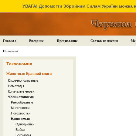
УВАГА! Допомогти Збройним Силам України можна на
Главная
Введение
Предисловие
Состав комиссии
Ме
Полезное
Таксономия
Животные Красной книги
Кишечнополостные
Нематоды
Кольчатые черви
Членистоногие
Ракообразные
Многоножки
Ногохвостки
Насекомые
Однодневки
Бабки
Богомолы