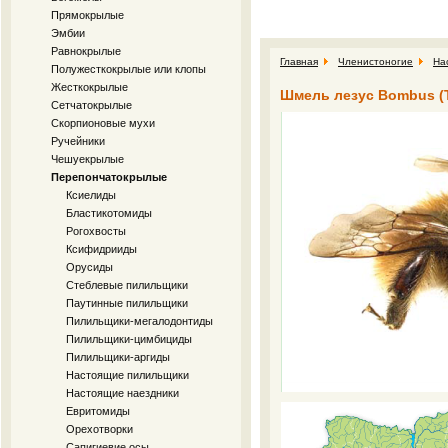
Прямокрылые
Эмбии
Равнокрылые
Главная
Членистоногие
На
Полужесткокрылые или клопы
Жесткокрылые
Шмель лезус Bombus (T
Сетчатокрылые
Скорпионовые мухи
Ручейники
Чешуекрылые
Перепончатокрылые
Ксиелиды
Бластикотомиды
Рогохвосты
Ксифидрииды
Орусиды
Стеблевые пилильщики
Паутинные пилильщики
Пилильщики-мегалодонтиды
Пилильщики-цимбициды
Пилильщики-аргиды
Настоящие пилильщики
Настоящие наездники
Евритомиды
Орехотворки
Сапигиевие осы