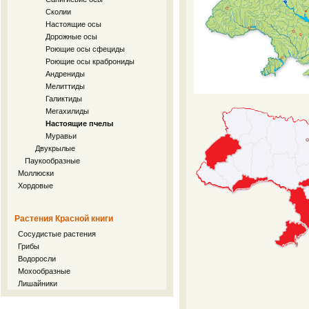
Сколии
Настоящие осы
Дорожные осы
Роющие осы сфециды
Роющие осы краброниды
Андрениды
Мелиттиды
Галиктиды
Мегахилиды
Настоящие пчелы
Муравьи
Двукрылые
Паукообразные
Моллюски
Хордовые
Растения Красной книги
Сосудистые растения
Грибы
Водоросли
Мохообразные
Лишайники