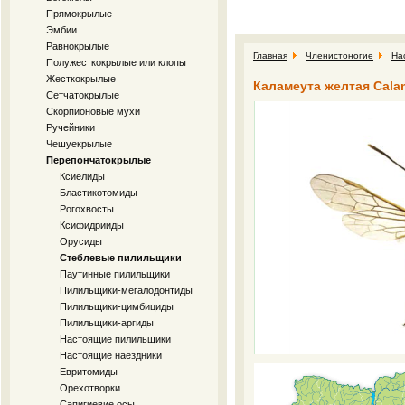
Прямокрылые
Эмбии
Равнокрылые
Главная
Членистоногие
На
Полужесткокрылые или клопы
Жесткокрылые
Каламеута желтая Calam
Сетчатокрылые
Скорпионовые мухи
Ручейники
Чешуекрылые
Перепончатокрылые
Ксиелиды
Бластикотомиды
Рогохвосты
Ксифидрииды
Орусиды
Стеблевые пилильщики
Паутинные пилильщики
Пилильщики-мегалодонтиды
Пилильщики-цимбициды
Пилильщики-аргиды
Настоящие пилильщики
Настоящие наездники
Евритомиды
Орехотворки
Сапигиевие осы