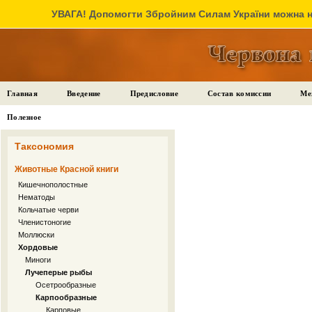
УВАГА! Допомогти Збройним Силам України можна на
Главная
Введение
Предисловие
Состав комиссии
Ме
Полезное
Таксономия
Животные Красной книги
Кишечнополостные
Нематоды
Кольчатые черви
Членистоногие
Моллюски
Хордовые
Миноги
Лучеперые рыбы
Осетрообразные
Карпообразные
Карповые