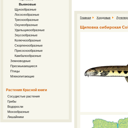
Вьюновые
Щукообразные
Лососеобразные
Главная
Хордовые
Лучепер
Трескообразные
Окунеобразные
Щиповка сибирская Cobi
Удильщикообразные
Зеусообразные
Колючкообразные
Скорпенообразные
Присоскообразные
Камбалообразные
Земноводные
Пресмыкающиеся
Птицы
Млекопитающие
Растения Красной книги
Сосудистые растения
Грибы
Водоросли
Мохообразные
Лишайники