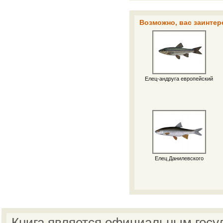
Возможно, вас заинтер
Елец-андруга европейский
Елец Данилевского
Книга является официальным госу