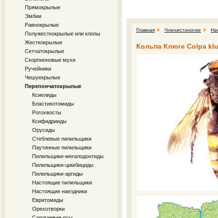
Прямокрылые
Эмбии
Равнокрылые
Главная
Членистоногие
На
Полужесткокрылые или клопы
Жесткокрылые
Кольпа Клюге Colpa klug
Сетчатокрылые
Скорпионовые мухи
Ручейники
Чешуекрылые
Перепончатокрылые
Ксиелиды
Бластикотомиды
Рогохвосты
Ксифидрииды
Орусиды
Стеблевые пилильщики
Паутинные пилильщики
Пилильщики-мегалодонтиды
Пилильщики-цимбициды
Пилильщики-аргиды
Настоящие пилильщики
Настоящие наездники
Евритомиды
Орехотворки
Сапигиевие осы