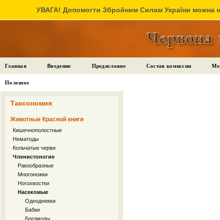
УВАГА! Допомогти Збройним Силам України можна на
Главная
Введение
Предисловие
Состав комиссии
Ме
Полезное
Таксономия
Животные Красной книги
Кишечнополостные
Нематоды
Кольчатые черви
Членистоногие
Ракообразные
Многоножки
Ногохвостки
Насекомые
Однодневки
Бабки
Богомолы