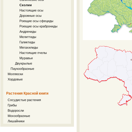
Сколии
Настоящие осы
Дорожные осы
Роющие осы сфециды
Роющие осы краброниды
Андрениды
Мелиттиды
Галиктиды
Мегахилиды
Настоящие пчелы
Муравьи
Двукрылые
Паукообразные
Моллюски
Хордовые
Растения Красной книги
Сосудистые растения
Грибы
Водоросли
Мохообразные
Лишайники