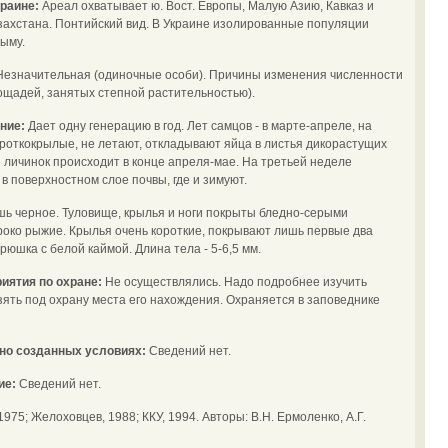
краине:
Ареал охватывает ю. Вост. Европы, Малую Азию, Кавказ и
азахстана. Понтийский вид. В Украине изолированные популяции
рыму.
Незначительная (одиночные особи). Причины изменения численности
ощадей, занятых степной растительностью).
ение:
Дает одну генерацию в год. Лет самцов - в марте-апреле, на
ороткокрылые, не летают, откладывают яйца в листья дикорастущих
ие личинок происходит в конце апреля-мае. На третьей неделе
в поверхностном слое почвы, где и зимуют.
шь черное. Туловище, крылья и ноги покрыты бледно-серыми
око рыжие. Крылья очень короткие, покрывают лишь первые два
юшка с белой каймой. Длина тела - 5-6,5 мм.
иятия по охране:
Не осуществлялись. Надо подробнее изучить
зять под охрану места его нахождения. Охраняется в заповеднике
ьно созданных условиях:
Сведений нет.
ие:
Сведений нет.
975; Желоховцев, 1988; ККУ, 1994. Авторы: В.Н. Ермоленко, А.Г.