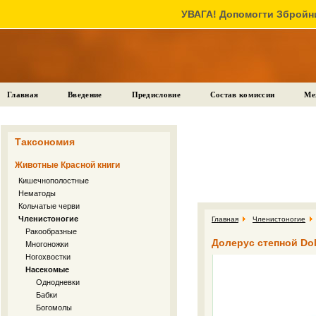
УВАГА! Допомогти Збройни
Главная
Введение
Предисловие
Состав комиссии
Ме
Таксономия
Животные Красной книги
Кишечнополостные
Нематоды
Кольчатые черви
Членистоногие
Главная
Членистоногие
Ракообразные
Долерус степной Dole
Многоножки
Ногохвостки
Насекомые
Однодневки
Бабки
Богомолы