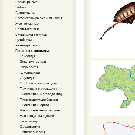
Прямокрылые
Эмбии
Равнокрылые
Полужесткокрылые или клопы
Жесткокрылые
Сетчатокрылые
Скорпионовые мухи
Ручейники
Чешуекрылые
Перепончатокрылые
Ксиелиды
Бластикотомиды
Рогохвосты
Ксифидрииды
Орусиды
Стеблевые пилильщики
Паутинные пилильщики
Пилильщики-мегалодонтиды
Пилильщики-цимбициды
Пилильщики-аргиды
Настоящие пилильщики
Настоящие наездники
Евритомиды
Орехотворки
Сапигиевие осы