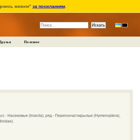
ернись живим"
за посиланням
.
Друзья
Полезное
сс - Насекомые (Insecta), ряд - Перепончатокрылые (Hymenoptera),
inidae).