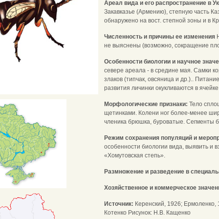
Ареал вида и его распространение в У
Закавказье (Армению), степную часть К
обнаружено на вост. степной зоны и в К
Численность и причины ее изменения
не выяснены (возможно, сокращение пл
Особенности биологии и научное знач
севере ареала - в средине мая. Самки к
злаков (типчак, овсяница и др.).. Питан
развития личинки окукливаются в ячейке 
Морфологические признаки:
Тело спло
щетинками. Колени ног более-менее шир
членика брюшка, буроватые. Сегменты бр
Режим сохранения популяций и меропр
особенности биологии вида, выявить и в
«Хомутовская степь».
Размножение и разведение в специал
Хозяйственное и коммерческое значен
Источник:
Керенский, 1926; Ермоленко, 1
Котенко Рисунок: Н.В. Кащенко