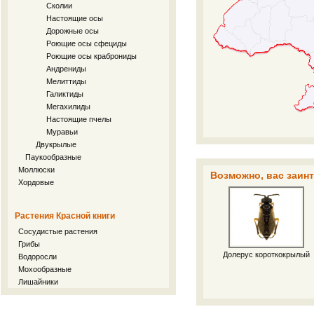
Сколии
Настоящие осы
Дорожные осы
Роющие осы сфециды
Роющие осы краброниды
Андрениды
Мелиттиды
Галиктиды
Мегахилиды
Настоящие пчелы
Муравьи
Двукрылые
Паукообразные
Моллюски
Возможно, вас заин
Хордовые
Растения Красной книги
Сосудистые растения
Грибы
Долерус короткокрылый
Водоросли
Мохообразные
Лишайники