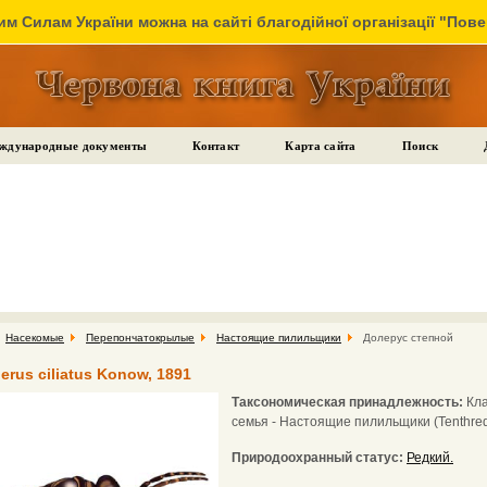
м Силам України можна на сайті благодійної організації "Пов
ждународные документы
Контакт
Карта сайта
Поиск
Насекомые
Перепончатокрылые
Настоящие пилильщики
Долерус степной
rus ciliatus Konow, 1891
Таксономическая принадлежность:
Кла
семья - Настоящие пилильщики (Tenthred
Природоохранный статус:
Редкий.