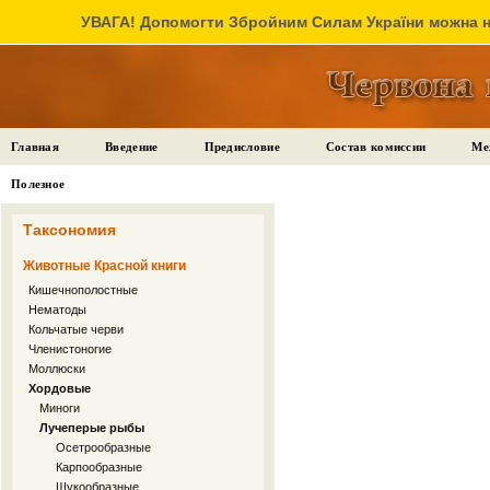
УВАГА! Допомогти Збройним Силам України можна на
Главная
Введение
Предисловие
Состав комиссии
Ме
Полезное
Таксономия
Животные Красной книги
Кишечнополостные
Нематоды
Кольчатые черви
Членистоногие
Моллюски
Хордовые
Миноги
Лучеперые рыбы
Осетрообразные
Карпообразные
Щукообразные