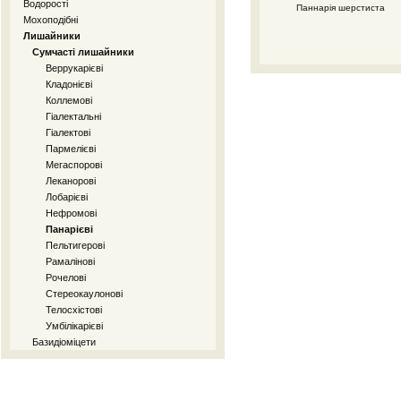
Водорості
Паннарія шерстиста
Мохоподібні
Лишайники
Сумчасті лишайники
Веррукарієві
Кладонієві
Коллемові
Гіалектальні
Гіалектові
Пармелієві
Мегаспорові
Леканорові
Лобарієві
Нефромові
Панарієві
Пельтигерові
Рамалінові
Рочелові
Стереокаулонові
Телосхістові
Умбілікарієві
Базидіоміцети