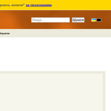
ернись живим"
за посиланням
.
Корисне