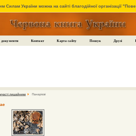
м Силам України можна на сайті благодійної організації "Пов
 документи
Контакт
Карта сайту
Пошук
Друзі
мчасті лишайники
Панарієві
eae