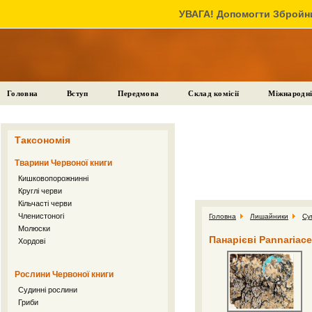
УВАГА! Допомогти Збройни
Головна
Вступ
Передмова
Склад комісії
Міжнародні
Таксономія
Тварини Червоної книги
Кишковопорожнинні
Круглі черви
Кільчасті черви
Членистоногі
Головна
Лишайники
Су
Молюски
Панарієві Pannariac
Хордові
Рослини Червоної книги
Судинні рослини
Гриби