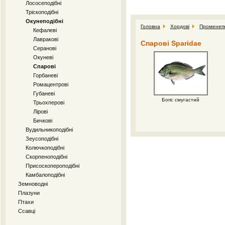
Лососеподібні
Тріскоподібні
Окунеподібні
Головна
Хордові
Променепе
Кефалеві
Лавракові
Спарові Sparidae
Серанові
Окуневі
Спарові
Горбаневі
Ромацентрові
Губаневі
Бопс смугастий
Трьохперові
Лірові
Бичкові
Вудильникоподібні
Зеусоподібні
Колючкоподібні
Скорпеноподібні
Присоскопероподібні
Камбалоподібні
Земноводні
Плазуни
Птахи
Ссавці