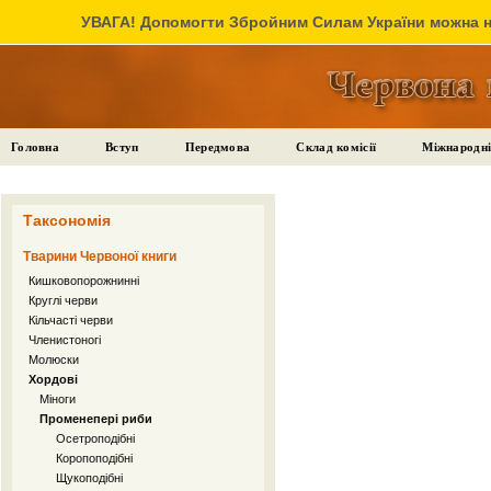
УВАГА! Допомогти Збройним Силам України можна на
Головна
Вступ
Передмова
Склад комісії
Міжнародні
Таксономія
Тварини Червоної книги
Кишковопорожнинні
Круглі черви
Кільчасті черви
Членистоногі
Молюски
Хордові
Міноги
Променепері риби
Осетроподібні
Коропоподібні
Щукоподібні