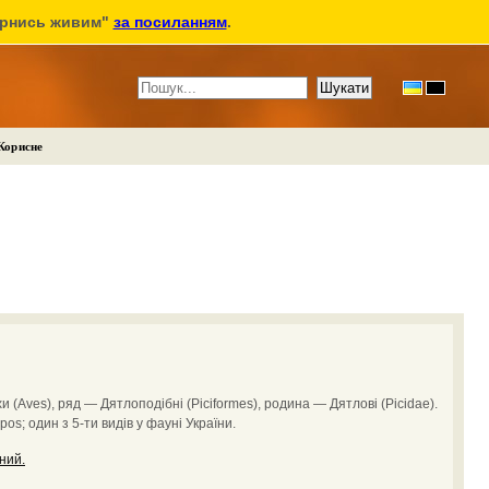
ернись живим"
за посиланням
.
Корисне
 (Aves), ряд — Дятлоподібні (Piciformes), родина — Дятлові (Picidae).
os; один з 5-ти видів у фауні України.
сний.