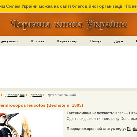
м Силам України можна на сайті благодійної організації "Пов
 документи
Контакт
Карта сайту
Пошук
Друзі
Дятлоподібні
Дятлові
Дятел білоспинний
endrocopos leucotos (Bechstein, 1803)
Таксономічна належність:
Клас — Птахи
Один з видів політипного роду Dendrocop
Природоохоронний статус виду:
Рідкі