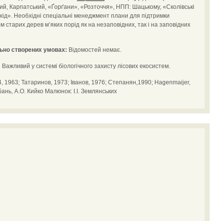
ий, Карпатський, «Ґорґани», «Розточчя», НПП: Шацькому, «Сколівські
хід». Необхідні спеціальні менеджмент плани для підтримки
м старих дерев м’яких порід як на незаповідних, так і на заповідних
ьно створених умовах:
Відомостей немає.
:
Важливий у системі біологічного захисту лісових екосистем.
, 1963; Татаринов, 1973; Іванов, 1976; Степанян,1990; Hagenmaijer,
орбань, А.О. Кийко Малюнок: І.І. Землянських