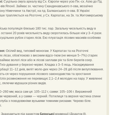
і:
Суцільна смуга ареалу від Сх. Європи через усю Пн.-сх. Азію до Пд.
вів Японії. Займає зх. частину Скандинавського п-ова, мозаїчно
у Німеччини та Австрії, на пд. Балканського п-ова. В Україні
ше трапляється на Розточчі, у Сх. Карпатах, на Зх. та Житомирському
ька популяція близько 180 тис. пар. Загальну чисельність виду в
 останні 20 років чисельність виду скоротилась більше ніж у 3–4 рази.
уцільних рубок старих лісів. Екс-плуатація лісових масивів особливо
ння:
Осілий вид, типовий моногам. У Карпатах та на Розточчі
их лісах, обов’язково з високим відсо-тком (не менше 5–7%) старих
аймає вологі ліси або ж лісові заплави рік та біля берегів озер.
 Гніз-дування у березні-червні. Кладка з 3–5 яєць. Насиджування
убації 11–12 днів, виліт моло-дих через 24–28 діб після вилуплювання.
чуєть-ся через порушення лісового законодавства та зростання
 Успіх розмноження не перевищує 2,1–2,4 молодих на пару. У живленні
 лялечки мурашок різних видів.
0–260 мм; маса сам ця: 105–112 г, самки: 105–106 г. Виражений
ви червоний, а у самки — чорний. Потилиця та верхня частина спини
тулуба з повздовжніми вузькими темними рисками. Черево біле.
і.
:
Знаходиться під захистом
Бернської
конвенції (Додаток ІІ).