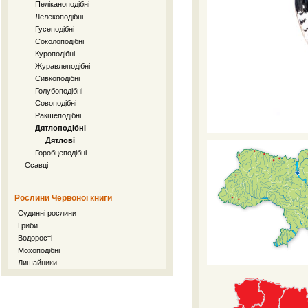
Пеліканоподібні
Лелекоподібні
Гусеподібні
Соколоподібні
Куроподібні
Журавлеподібні
Сивкоподібні
Голубоподібні
Совоподібні
Ракшеподібні
Дятлоподібні
Дятлові
Горобцеподібні
Ссавці
Рослини Червоної книги
Судинні рослини
Гриби
Водорості
Мохоподібні
Лишайники