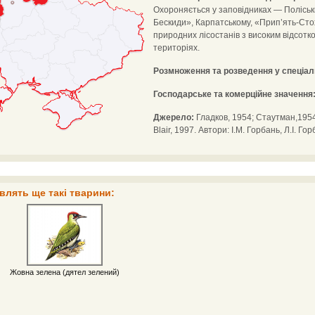
Охороняється у заповідниках — Поліськ
Бескиди», Карпатському, «Прип’ять-Сто
природних лісостанів з високим відсотко
територіях.
Розмноження та розведення у спеціал
Господарське та комерційне значення
Джерело:
Гладков, 1954; Стаутман,1954
Blair, 1997. Автори: І.М. Горбань, Л.І. Г
влять ще такі тварини:
Жовна зелена (дятел зелений)