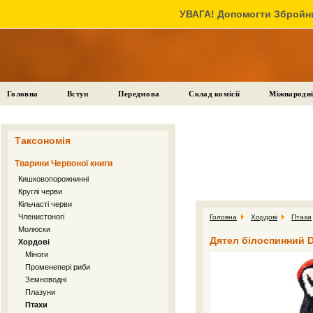
УВАГА! Допомогти Збройни
Головна
Вступ
Передмова
Склад комісії
Міжнародні
Таксономія
Тварини Червоної книги
Кишковопорожнинні
Круглі черви
Кільчасті черви
Членистоногі
Головна
Хордові
Птахи
Молюски
Дятел білоспинний D
Хордові
Міноги
Променепері риби
Земноводні
Плазуни
Птахи