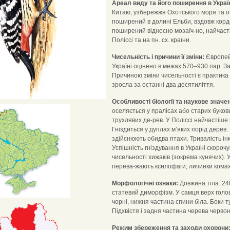
Ареал виду та його поширення в Україн
Китаю, узбережжя Охотського моря та о-
поширений в долині Ельби, вздовж кордон
поширений відносно мозаїч-но, найчасті
Поліссі та на пн. сх. країни.
Чисельність і причини її зміни:
Європейс
Україні оцінено в межах 570–930 пар. За
Причиною зміни чисельності є практика с
зросла за останні два десятиліття.
Особливості біології та наукове значе
оселяється у пралісах або старих буков
трухлявих де-рев. У Поліссі найчастіше з
Гніздиться у дуплах м’яких порід дерев.
здійснюють обидва птахи. Тривалість інк
Успішність гніздування в Україні скоро
чисельності хижаків (зокрема кунячих).
перева-жають ксилофаги, личинки комах,
Морфологічні ознаки:
Довжина тіла: 24
статевий диморфізм. У самця верх голо
чорні, нижня частина спини біла. Боки 
Підхвістя і задня частина черева червон
Режим збереження та заходи охорони