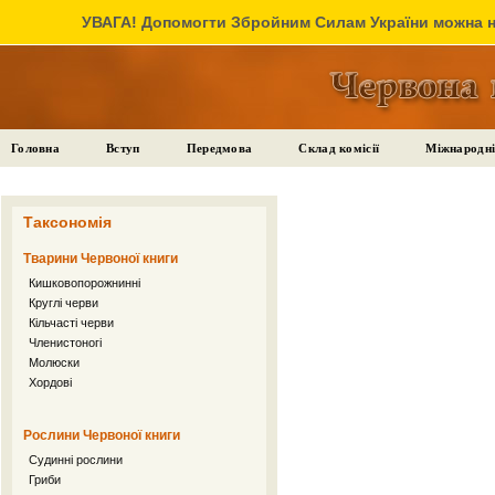
УВАГА! Допомогти Збройним Силам України можна на
Головна
Вступ
Передмова
Склад комісії
Міжнародні
Таксономія
Тварини Червоної книги
Кишковопорожнинні
Круглі черви
Кільчасті черви
Членистоногі
Молюски
Хордові
Рослини Червоної книги
Судинні рослини
Гриби