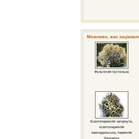
Можливо, вас зацікавля
Фульгензія пустельна
Ксантопармелія загорнута,
ксантопармелія
камчадальська, пармелія
блукаюча