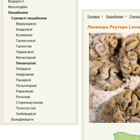
Водорості
Мохоподібні
Лишайники
Головна
Лишайники
Сумчас
Сумчасті лишайники
Веррукарієві
Леканора Реутера Lecano
Кладонієві
Коллемові
Гіалектальні
Гіалектові
Пармелієві
Мегаспорові
Леканорові
Лобарієві
Нефромові
Панарієві
Пельтигерові
Рамалінові
Рочелові
Стереокаулонові
Телосхістові
Умбілікарієві
Базидіоміцети