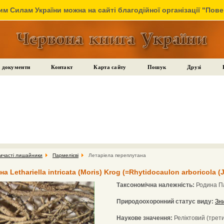
м Силам України можна на сайті благодійної організації "Пов
 документи
Контакт
Карта сайту
Пошук
Друзі
мчасті лишайники
Пармелієві
Летаріела переплутана
 Lethariella intricata (Moris) Krog (=Rhytidocaulon arboricola (J
Таксономічна належність:
Родина Па
Природоохоронний статус виду:
Зн
Наукове значення:
Реліктовий (трети