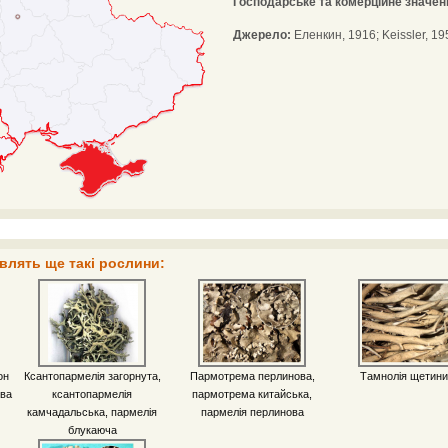
Господарське та комерційне значен
Джерело:
Еленкин, 1916; Keissler, 19
влять ще такі рослини:
он
Ксантопармелія загорнута,
Пармотрема перлинова,
Тамнолія щетини
ова
ксантопармелія
пармотрема китайська,
камчадальська, пармелія
пармелія перлинова
блукаюча