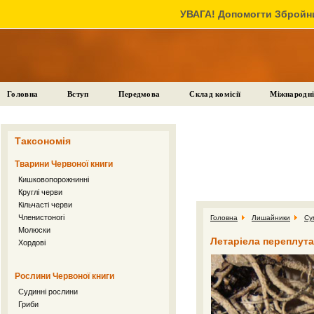
УВАГА! Допомогти Збройни
Головна
Вступ
Передмова
Склад комісії
Міжнародні
Таксономія
Тварини Червоної книги
Кишковопорожнинні
Круглі черви
Кільчасті черви
Членистоногі
Головна
Лишайники
Су
Молюски
Летаріела переплутана
Хордові
Рослини Червоної книги
Судинні рослини
Гриби