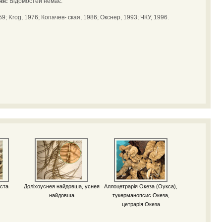
ня:
Відомостей немає.
59; Krog, 1976; Копачев- ская, 1986; Oкснеp, 1993; ЧКУ, 1996.
ста
Доліхоуснея найдовша, уснея
Аллоцетрарія Океза (Оукса),
найдовша
тукерманопсис Океза,
цетрарія Океза