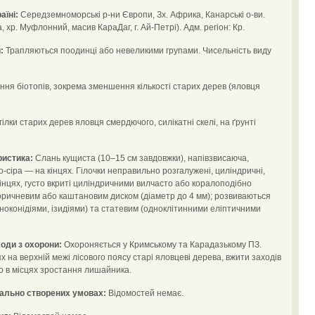
аїні:
Середземноморські р-ни Європи, Зх. Африка, Канарські о-ви.
, хр. Муфлонний, масив КараДаг, г. Ай-Петрі). Адм. регіон: Кр.
:
Трапляються поодинці або невеликими групами. Чисельність виду
ня біотопів, зокрема зменшення кількості старих дерев (яловця
ілки старих дерев яловця смердючого, силікатні скелі, на ґрунті
ристика:
Слань кущиста (10–15 см завдовжки), напівзвисаюча,
о-сіра — на кінцях. Гілочки неправильно розгалужені, циліндричні,
 кінцях, густо вкриті циліндричними вилчасто або коралоподібно
коричневим або каштановим диском (діаметр до 4 мм); розвиваються
кноконідіями, ізидіями) та статевим (одноклітинними еліптичними
оди з охорони:
Охороняється у Кримському та Карадазькому ПЗ.
х на верхній межі лісового поясу старі яловцеві дерева, вжити заходів
 в місцях зростання лишайника.
іально створених умовах:
Відомостей немає.