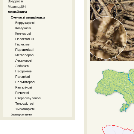
Водорості
Мохоподібні
Лишайники
Сумчасті лишайники
Веррукарієві
Кладонієві
Коллемові
Гіалектальні
Гіалектові
Пармелієві
Мегаспорові
Леканорові
Лобарієві
Нефромові
Панарієві
Пельтигерові
Рамалінові
Рочелові
Стереокаулонові
Телосхістові
Умбілікарієві
Базидіоміцети