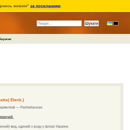
ернись живим"
за посиланням
.
Корисне
atta) Elenk.)
рмелієві — Parmeliaceae.
икаючий.
нний) вид, єдиний з роду у флорі України.