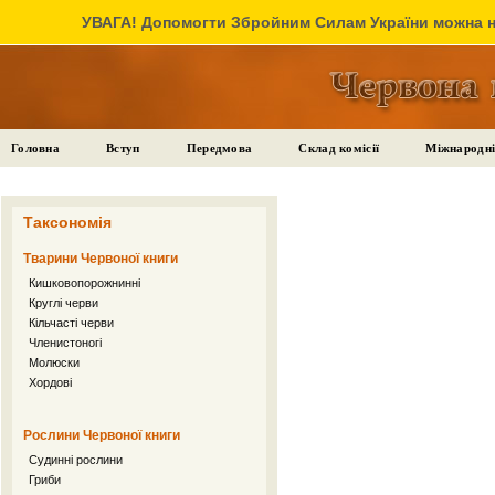
УВАГА! Допомогти Збройним Силам України можна на
Головна
Вступ
Передмова
Склад комісії
Міжнародні
Таксономія
Тварини Червоної книги
Кишковопорожнинні
Круглі черви
Кільчасті черви
Членистоногі
Молюски
Хордові
Рослини Червоної книги
Судинні рослини
Гриби