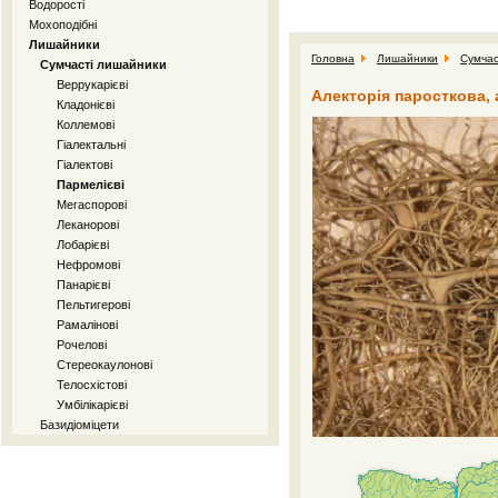
Водорості
Мохоподібні
Лишайники
Головна
Лишайники
Сумчас
Сумчасті лишайники
Веррукарієві
Алекторія паросткова, 
Кладонієві
Коллемові
Гіалектальні
Гіалектові
Пармелієві
Мегаспорові
Леканорові
Лобарієві
Нефромові
Панарієві
Пельтигерові
Рамалінові
Рочелові
Стереокаулонові
Телосхістові
Умбілікарієві
Базидіоміцети