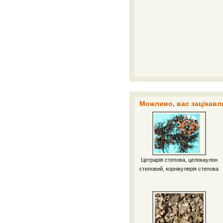
Можливо, вас зацікавля
Цетрарія степова, целокаулон
степовий, корнікулярія степова