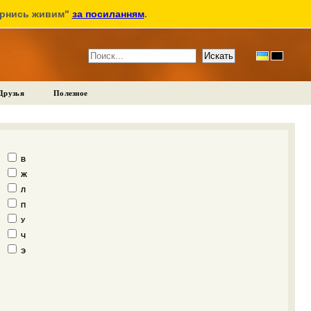
ернись живим"
за посиланням
.
Друзья
Полезное
В
Ж
Л
П
У
Ч
Э