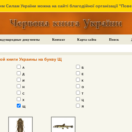
м Силам України можна на сайті благодійної організації "Пов
ждународные документы
Контакт
Карта сайта
Поиск
ой книги Украины на букву Щ
А
Б
Д
Е
И
К
Н
О
С
Т
Х
Ц
Щ
Я