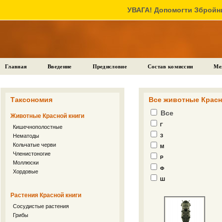
УВАГА! Допомогти Збройни
Главная
Введение
Предисловие
Состав комиссии
Ме
Таксономия
Все животные Красн
Все
Животные Красной книги
Г
Кишечнополостные
Нематоды
З
Кольчатые черви
М
Членистоногие
Р
Моллюски
Ф
Хордовые
Ш
Растения Красной книги
Сосудистые растения
Грибы