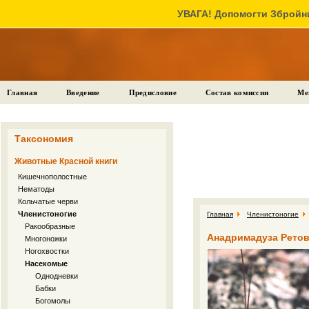
УВАГА! Допомогти Збройни
Главная
Введение
Предисловие
Состав комиссии
Ме
Таксономия
Животные Красной книги
Кишечнополостные
Нематоды
Кольчатые черви
Членистоногие
Главная
Членистоногие
Ракообразные
Анадримадуза Ретовс
Многоножки
Ногохвостки
Насекомые
Однодневки
Бабки
Богомолы