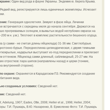
Украине:
Один вид рода в фауне Украины. Эндемик ю. берега Крыма.
Редкий вид, регистрируются лишь единичные экземпляры. Исчезает
зки.
чение:
Генерация однолетняя. Зимуют в фазе яйца. Личинки
е встречаются с середины июля до начала сентября. Держатся на
ошо прогреваемых солнцем, в вымытых водой неглубоких оврагах на
-200 м н. у.м.). Тяготеют в комплекс растительности бешеного огурца.
а (у самки - не считая длины яйцеклада) 31-36 мм. Светлобурые.
днотонно-бурые. Переднеспинка цилиндрическая, с двумя темными
откокрылые, надкрылья выступают из-под переднеспинки и прилегают
тым оттенком. Яйцеклад самки длинный, саблевидный, 25-27 мм. На
их отростков: пара шипов (направлены назад) и церки (тонкие,
на внутренней стороне).
по охране:
Охраняется в Карадагском ПЗ. Рекомендуется создание
обитания вида.
ьно созданных условиях:
Сведений нет.
ние:
Сведений нет.
Adelung, 1907; Eades, Otte, 2008; Heller et al., 1998; Heller, 2004;
ы: Т.И. Пушкарь, В.Ю. Назаренко, В. Ермоленко Фото: Т.И. Пушкарь