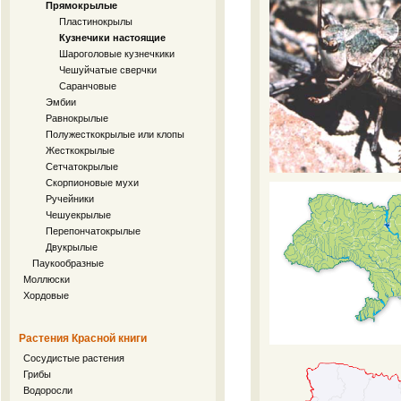
Прямокрылые
Пластинокрылы
Кузнечики настоящие
Шароголовые кузнечкики
Чешуйчатые сверчки
Саранчовые
Эмбии
Равнокрылые
Полужесткокрылые или клопы
Жесткокрылые
Сетчатокрылые
Скорпионовые мухи
Ручейники
Чешуекрылые
Перепончатокрылые
Двукрылые
Паукообразные
Моллюски
Хордовые
Растения Красной книги
Сосудистые растения
Грибы
Водоросли