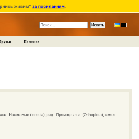
ернись живим"
за посиланням
.
Друзья
Полезное
асс - Насекомые (Insecta), ряд - Прямокрылые (Orthoptera), семья -