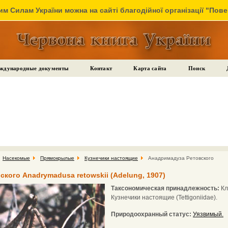
м Силам України можна на сайті благодійної організації "Пов
ждународные документы
Контакт
Карта сайта
Поиск
Насекомые
Прямокрылые
Кузнечики настоящие
Анадримадуза Ретовского
кого Anadrymadusa retowskii (Adelung, 1907)
Таксономическая принадлежность:
Кл
Кузнечики настоящие (Tettigoniidae).
Природоохранный статус:
Уязвимый.