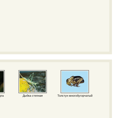
дта
Дыбка степная
Толстун многобугорчатый