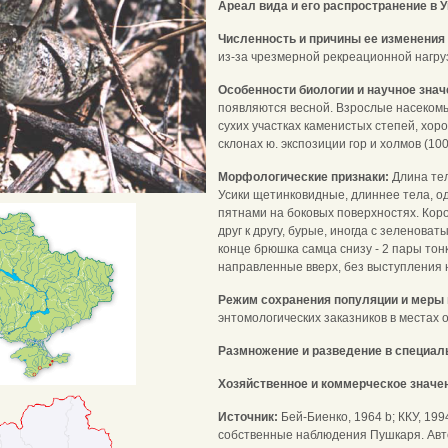
Ареал вида и его распространение в 
Численность и причины ее изменения
из-за чрезмерной рекреационной нагру
Особенности биологии и научное зна
появляются весной. Взрослые насекомы
сухих участках каменистых степей, хор
склонах ю. экспозиции гор и холмов (100
Морфологические признаки:
Длина тел
Усики щетинковидные, длиннее тела, о
пятнами на боковых поверхностях. Кор
друг к другу, бурые, иногда с зеленова
конце брюшка самца снизу - 2 пары тонк
направленные вверх, без выступления 
Режим сохранения популяции и меры 
энтомологических заказников в местах 
Размножение и разведение в специал
Хозяйственное и коммерческое значе
Источник:
Бей-Биенко, 1964 b; ККУ, 1994; 
собственные наблюдения Пушкаря. Автор