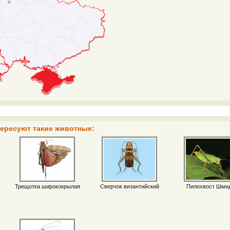
тересуют такие животные:
Трещотка ширококрылая
Сверчок византийский
Пилохвост Шми