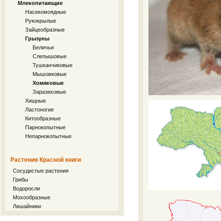
Млекопитающие
Насекомоядные
Рукокрылые
Зайцеобразные
Грызуны
Беличьи
Слепышовые
Тушканчиковые
Мышовковые
Хомяковые
Заразиховые
Хищные
Ластоногие
Китообразные
Парнокопытные
Непарнокопытные
Растения Красной книги
Сосудистые растения
Грибы
Водоросли
Мохообразные
Лишайники