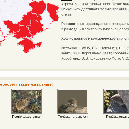
«Трехизбенская степь»). Достаточно об
может быть достигнута только при увел
степи.
Размножение и разведение в специал
и разведения в условиях вивария несло
Хозяйственное и коммерческое значен
Источник:
Сахно, 1978; Товпинец, 1993; 
ченко, 2008; Коробченко, 2008; Коробчен
Коробченко, А.В. Кондратенко Фото: М.О
тересуют такие животные:
Пеструшка степная
Полёвка татранская
Полёвка снежн