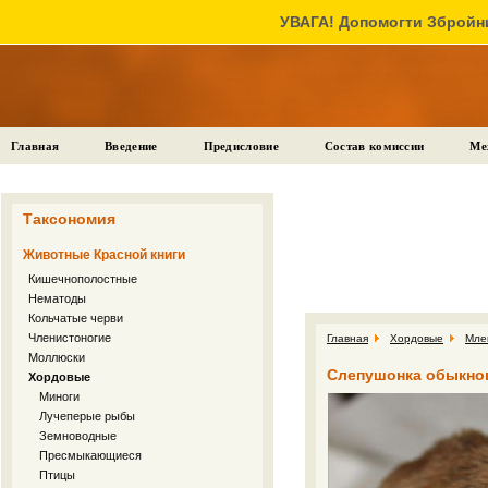
УВАГА! Допомогти Збройни
Главная
Введение
Предисловие
Состав комиссии
Ме
Таксономия
Животные Красной книги
Кишечнополостные
Нематоды
Кольчатые черви
Членистоногие
Главная
Хордовые
Мле
Моллюски
Слепушонка обыкновен
Хордовые
Миноги
Лучеперые рыбы
Земноводные
Пресмыкающиеся
Птицы