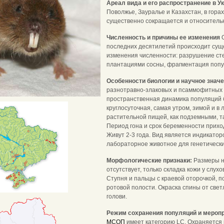
Ареал вида и его распространение в У
Поволжье, Зауралье и Казахстан, в гора
существенно сокращается и относитель
Численность и причины ее изменения
последних десятилетий происходит сущ
изменения численности: разрушение сте
плантациями сосны, фрагментация попу
Особенности биологии и научное знач
разнотравно-злаковых и псаммофитных 
пространственная динамика популяций 
круглосуточная, самая утром, зимой и 
растительной пищей, как подземными, т
Период гона и срок беременности приход
Живут 2-3 года. Вид является индикато
лабораторное животное для генетически
Морфологические признаки:
Размеры н
отсутствует, только складка кожи у слух
Ступня и пальцы с краевой оторочкой, п
ротовой полости. Окраска спины от све
голови.
Режим сохранения популяций и меропр
МСОП
имеет категорию LC. Охраняется