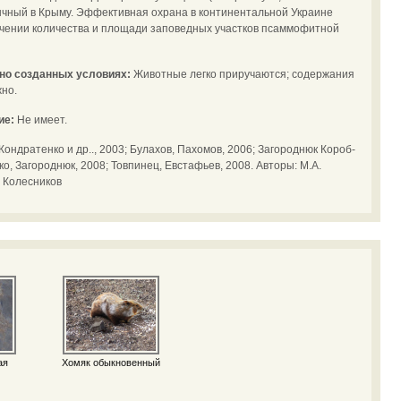
ычный в Крыму. Эффективная охрана в континентальной Украине
ичении количества и площади заповедных участков псаммофитной
ьно созданных условиях:
Животные легко приручаются; содержания
жно.
ие:
Не имеет.
Кондратенко и др.., 2003; Булахов, Пахомов, 2006; Загороднюк Короб-
ко, Загороднюк, 2008; Товпинец, Евстафьев, 2008. Авторы: М.А.
. Колесников
ая
Хомяк обыкновенный