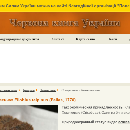
м Силам України можна на сайті благодійної організації "Пов
ждународные документы
Контакт
Карта сайта
Поиск
копитающие
Грызуны
Хомяковые
Слепушонка обыкновенная
ная Ellobius talpinus (Pallas, 1770)
Таксономическая принадлежность:
Кла
Хомяковые (Cricetidae). Один из 5-ти ви
Природоохранный статус вида:
Исчеза