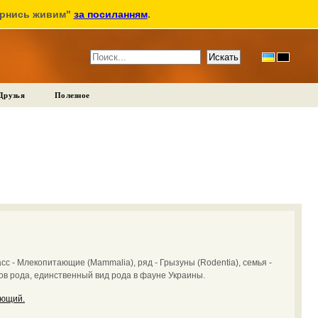
ернись живим"
за посиланням
.
Друзья
Полезное
сс - Млекопитающие (Mammalia), ряд - Грызуны (Rodentia), семья -
дов рода, единственный вид рода в фауне Украины.
ющий.