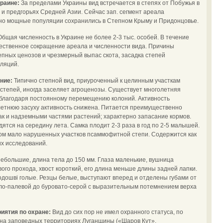
краине:
За пределами Украины вид встречается в степях от Побужья в
х и предгорьях Средней Азии. Сейчас зап. сегмент ареала
но мощные популяции сохранились в Степном Крыму и Придонцовье.
Общая численность в Украине не более 2-3 тыс. особей. В течение
ественное сокращение ареала и численности вида. Причины
пных ценозов и чрезмерный выпас скота, засадка степей
ляций.
ение:
Типично степной вид, приуроченный к целинным участкам
степей, иногда заселяет агроценозы. Существует многолетняя
благодаря постоянному перемещению колоний. Активность
в летнюю засуху активность снижена. Питается преимущественно
ак и надземными частями растений; характерно запасание кормов.
ятся на середину лета. Самка плодит 2-3 раза в год по 2-5 малышей.
ром мало нарушенных участков псаммофитной степи. Содержится как
х исследований.
ебольшие, длина тела до 150 мм. Глаза маленькие, вушница
ового прохода, хвост короткий, его длина меньше длины задней лапки.
одошві голые. Резцы белые, выступают вперед и отделены губами от
тло-палевой до буровато-серой с выразительным потемнением верха
иятия по охране:
Вид до сих пор не имел охранного статуса, по
 на заповедных территориях Луганщины («Шаров Кут»,