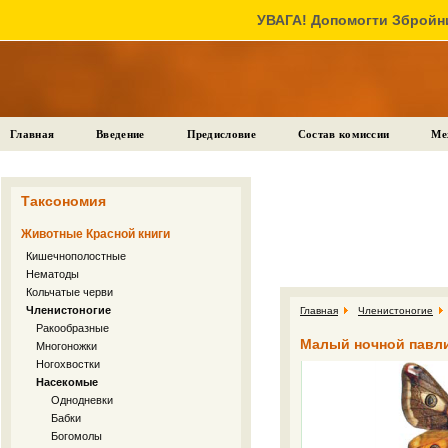
УВАГА! Допомогти Збройни
Главная
Введение
Предисловие
Состав комиссии
Ме
Таксономия
Животные Красной книги
Кишечнополостные
Нематоды
Кольчатые черви
Членистоногие
Главная
Членистоногие
Ракообразные
Малый ночной павлин
Многоножки
Ногохвостки
Насекомые
Однодневки
Бабки
Богомолы