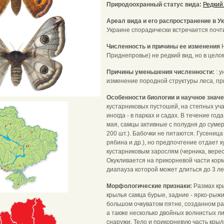
Природоохранный статус вида:
Редкий
Ареал вида и его распространение в У
Украине спорадически встречается почт
Численность и причины ее изменения
Приднепровье) не редкий вид, но в цел
Причины уменьшения численности:
: 
изменение породной структуры леса, п
Особенности биологии и научное знач
кустарниковых пустошей, на степных учас
иногда - в парках и садах. В течение го
мая, самцы активные с полудня до сумер
200 шт.). Бабочки не питаются. Гусеница
рябина и др.), но предпочтение отдает 
кустарниковым зарослям (черника, верес
Окукливается на прикорневой части корм
диапауза которой может длиться до 3 ле
Морфологические признаки:
Размах кр
крылья самца бурые, задние - ярко-рыж
большом очкуватом пятне, созданном р
а также несколько двойных волнистых л
снаружи. Тело и прикорневую часть кры