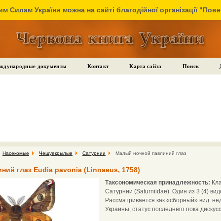
м Силам України можна на сайті благодійної організації "Пов
ждународные документы
Контакт
Карта сайта
Поиск
Насекомые
Чешуекрылые
Сатурнии
Малый ночной павлиний глаз
ий глаз Eudia pavonia (Linnaeus, 1758)
Таксономическая принадлежность:
Кла
Сатурнии (Saturniidae). Один из 3 (4) ви
Рассматривается как «сборный» вид: неда
Украины, статус последнего пока дискус