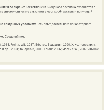
иятия по охране:
Как компонент биоценоза пассивно охраняется в
ть энтомологические заказники в местах обнаружения популяций
но созданных условиях:
Есть опыт длительного лабораторного
ие:
Сведений нет.
 1984; Freina, Witt, 1987; Ефетов, Будашкин, 1990; Хлус, Чередарик,
и др.., 2003; Канарский, 2006; Leraut, 2006; Macek et al., 2007; Личные