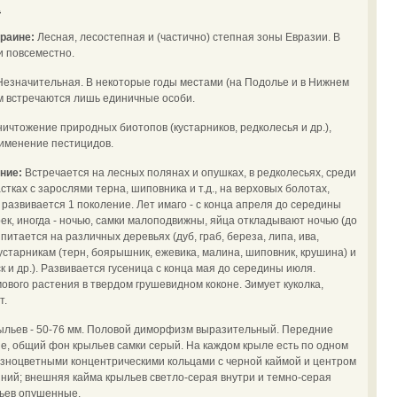
.
краине:
Лесная, лесостепная и (частично) степная зоны Евразии. В
и повсеместно.
Незначительная. В некоторые годы местами (на Подолье и в Нижнем
ом встречаются лишь единичные особи.
уничтожение природных биотопов (кустарников, редколесья и др.),
рименение пестицидов.
ение:
Встречается на лесных полянах и опушках, в редколесьях, среди
тках с зарослями терна, шиповника и т.д., на верховых болотах,
да развивается 1 поколение. Лет имаго - с конца апреля до середины
ек, иногда - ночью, самки малоподвижны, яйца откладывают ночью (до
 питается на различных деревьях (дуб, граб, береза, липа, ива,
кустарникам (терн, боярышник, ежевика, малина, шиповник, крушина) и
к и др.). Развивается гусеница с конца мая до середины июля.
ового растения в твердом грушевидном коконе. Зимует куколка,
т.
ыльев - 50-76 мм. Половой диморфизм выразительный. Передние
ие, общий фон крыльев самки серый. На каждом крыле есть по одном
азноцветными концентрическими кольцами с черной каймой и центром
иний; внешняя кайма крыльев светло-серая внутри и темно-серая
льев опушенные.