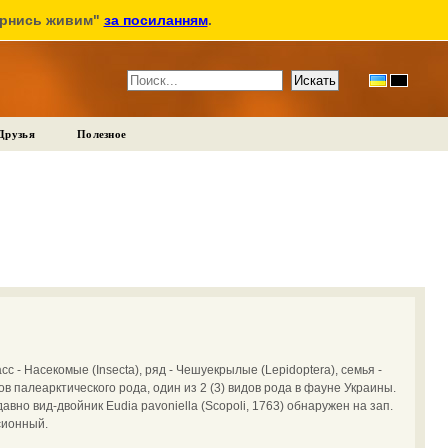
ернись живим"
за посиланням
.
Друзья
Полезное
сс - Насекомые (Insecta), ряд - Чешуекрылые (Lepidoptera), семья -
дов палеарктического рода, один из 2 (3) видов рода в фауне Украины.
вно вид-двойник Eudia pavoniella (Scopoli, 1763) обнаружен на зап.
сионный.