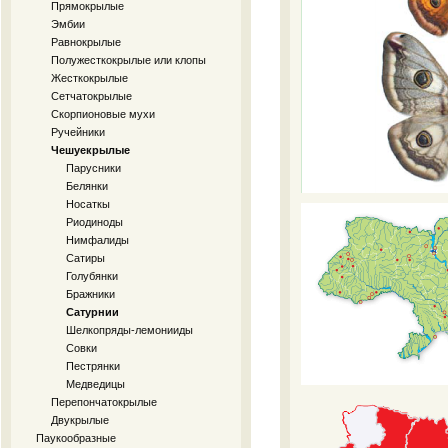
Прямокрылые
Эмбии
Равнокрылые
Полужесткокрылые или клопы
Жесткокрылые
Сетчатокрылые
Скорпионовые мухи
Ручейники
Чешуекрылые
Парусники
Белянки
Носаткы
Риодиноды
Нимфалиды
Сатиры
Голубянки
Бражники
Сатурнии
Шелкопряды-лемонииды
Совки
Пестрянки
Медведицы
Перепончатокрылые
Двукрылые
Паукообразные