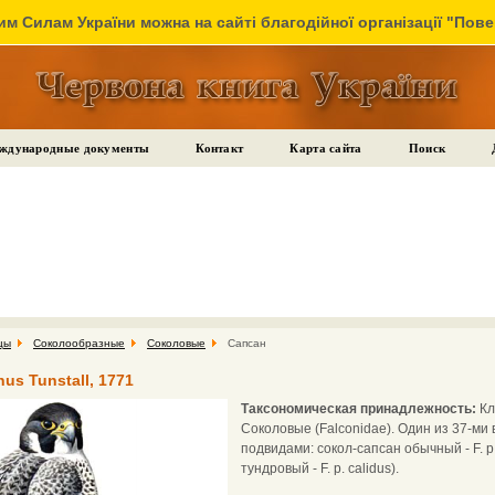
м Силам України можна на сайті благодійної організації "Пов
ждународные документы
Контакт
Карта сайта
Поиск
цы
Соколообразные
Соколовые
Сапсан
nus Tunstall, 1771
Таксономическая принадлежность:
Кл
Соколовые (Falconidae). Один из 37-ми
подвидами: сокол-сапсан обычный - F. p. 
тундровый - F. p. calidus).