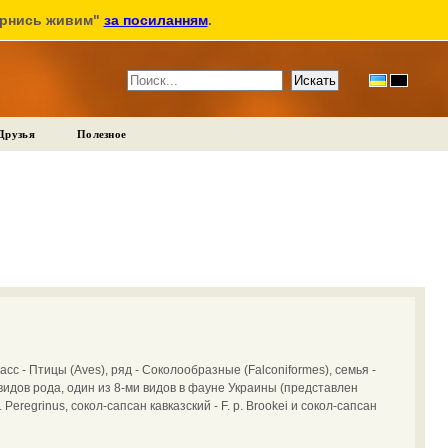
ернись живим"
за посиланням
.
Друзья
Полезное
асс - Птицы (Aves), ряд - Соколообразные (Falconiformes), семья -
 видов рода, один из 8-ми видов в фауне Украины (представлен
Peregrinus, сокол-сапсан кавказский - F. p. Brookei и сокол-сапсан