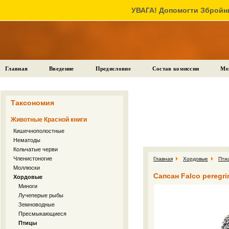
УВАГА! Допомогти Збройни
Главная
Введение
Предисловие
Состав комиссии
Ме
Таксономия
Животные Красной книги
Кишечнополостные
Нематоды
Кольчатые черви
Членистоногие
Главная
Хордовые
Пти
Моллюски
Сапсан Falco peregri
Хордовые
Миноги
Лучеперые рыбы
Земноводные
Пресмыкающиеся
Птицы