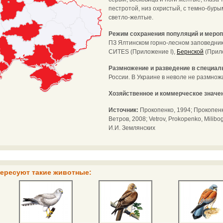
пестротой, низ охристый, с темно-буры
светло-желтые.
Режим сохранения популяций и мероп
ПЗ Ялтинском горно-лесном заповеднике
CИTES (Приложение I),
Бернской
(Прило
Размножение и разведение в специал
России. В Украине в неволе не размнож
Хозяйственное и коммерческое значе
Источник:
Прокопенко, 1994; Прокопенко
Ветров, 2008; Vetrov, Prokopenko, Milib
И.И. Землянских
тересуют такие животные: