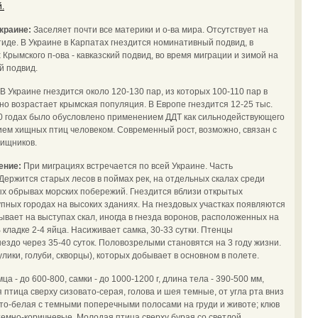
.
Украине:
Заселяет почти все материки и о-ва мира. Отсутствует на
иде. В Украине в Карпатах гнездится номинативный подвид, в
Крымского п-ова - кавказский подвид, во время миграции и зимой на
й подвид.
В Украине гнездится около 120-130 пар, из которых 100-110 пар в
о возрастает крымская популяция. В Европе гнездится 12-25 тыс.
0 годах было обусловлено применением ДДТ как сильнодействующего
ем хищных птиц человеком. Современный рост, возможно, связан с
хищников.
чение:
При миграциях встречается по всей Украине. Часть
Держится старых лесов в поймах рек, на отдельных скалах среди
тых обрывах морских побережий. Гнездится вблизи открытых
крупных городах на высоких зданиях. На гнездовых участках появляются
ывает на выступах скал, иногда в гнезда воронов, расположенных на
 кладке 2-4 яйца. Насиживает самка, 30-33 сутки. Птенцы
ездо через 35-40 суток. Половозрелыми становятся на 3 году жизни.
лики, голуби, скворцы), которых добывает в основном в полете.
ца - до 600-800, самки - до 1000-1200 г, длина тела - 390-500 мм,
 птица сверху сизовато-серая, голова и шея темные, от угла рта вниз
сто-белая с темными поперечными полосами на груди и животе; клюв
 темно-коричневые. Молодая птица сверху бурая со светлой