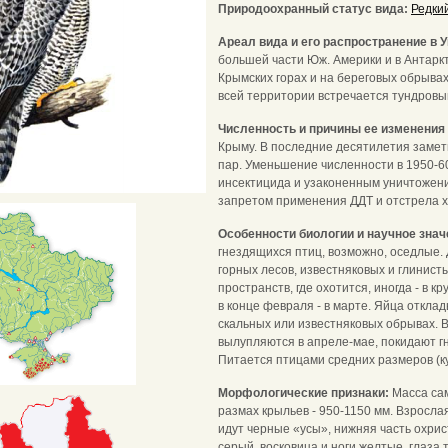
Природоохранный статус вида:
Редкий
Ареал вида и его распространение в 
большей части Юж. Америки и в Антаркт
Крымских горах и на береговых обрывах 
всей территории встречается тундровы
Численность и причины ее изменения
Крыму. В последние десятилетия заметн
пар. Уменьшение численности в 1950-6
инсектицида и узаконенным уничтожени
запретом применения ДДТ и отстрела 
Особенности биологии и научное зна
гнездящихся птиц, возможно, оседлые. 
горных лесов, известняковых и глинис
пространств, где охотится, иногда - в 
в конце февраля - в марте. Яйца отклад
скальных или известняковых обрывах. В
вылупляются в апреле-мае, покидают гн
Питается птицами средних размеров (ку
Морфологические признаки:
Масса сам
размах крыльев - 950-1150 мм. Взрослая
идут черные «усы», нижняя часть охри
серый, восковица и ноги желтые, глаза