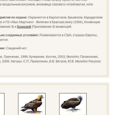
м продольным рисунком, восковица серовато-голубоватая, ноги
риятия по охране:
Охраняется в Карпатском, Крымском, Карадагском
 и ПЗ «Мыс Мартьян» . Включен в Красную книгу (1994), Конвенции
жение II) и
Боннской
(Приложение II) конвенций.
ьно созданных условиях:
Размножается в США, странах Европы,
ается.
ние:
Сведений нет.
, Гринченко, 1996; Кучеренко, Костин, 2003; Милобог, Прокопенко,
og, 2008. Авторы: С.П. Прокопенко, В.В. Ветров, Ю.В. Милобог Рисунок: