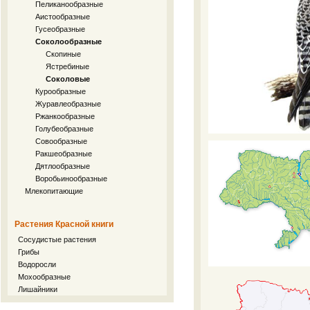
Пеликанообразные
Аистообразные
Гусеобразные
Соколообразные
Скопиные
Ястребиные
Соколовые
Курообразные
Журавлеобразные
Ржанкообразные
Голубеобразные
Совообразные
Ракшеобразные
Дятлообразные
Воробьинообразные
Млекопитающие
Растения Красной книги
Сосудистые растения
Грибы
Водоросли
Мохообразные
Лишайники